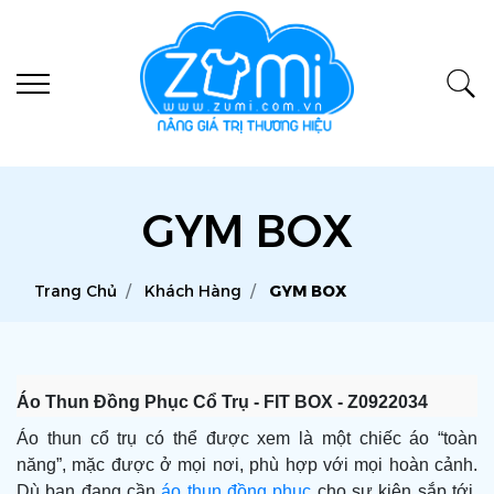
GYM BOX
Trang Chủ
Khách Hàng
GYM BOX
Áo Thun Đồng Phục Cổ Trụ - FIT BOX - Z0922034
Áo thun cổ trụ
có thể được xem là một chiếc áo “toàn
năng”, mặc được ở mọi nơi, phù hợp với mọi hoàn cảnh.
Dù bạn đang cần
áo thun đồng phục
cho sự kiện sắp tới,