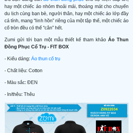
hay một chiếc áo nhóm thoải mái, thoáng mát cho chuyến
du lịch cùng bạn bè, người thân, hay một chiếc áo lớp đầy
cá tính, mang “linh hồn” riêng của một tập thể, một chiếc áo
cổ tròn
đều có thể “cân” hết.
Zumi gửi tới bạn một mẫu thiết kế tham khảo
Áo Thun
Đồng Phục Cổ Trụ -
FIT BOX
- Kiểu dáng:
Áo thun cổ trụ
- Chất liệu: Cotton
- Màu sắc: ĐEN
- In/thêu: Thêu