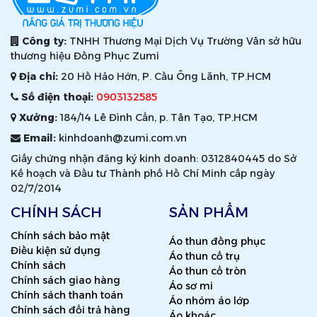
Công ty:
TNHH Thương Mại Dịch Vụ Trường Vân sở hữu
thương hiệu Đồng Phục Zumi
Địa chỉ:
20 Hồ Hảo Hớn, P. Cầu Ông Lãnh, TP.HCM
Số điện thoại:
0903132585
Xưởng:
184/14 Lê Đình Cẩn, p. Tân Tạo, TP.HCM
Email:
kinhdoanh@zumi.com.vn
Giấy chứng nhận đăng ký kinh doanh: 0312840445 do Sở
Kế hoạch và Đầu tư Thành phố Hồ Chí Minh cấp ngày
02/7/2014
CHÍNH SÁCH
SẢN PHẨM
Chính sách bảo mật
Áo thun đồng phục
Điều kiện sử dụng
Áo thun cổ trụ
Chính sách
Áo thun cổ tròn
Chính sách giao hàng
Áo sơ mi
Chính sách thanh toán
Áo nhóm áo lớp
Chính sách đổi trả hàng
Áo khoác