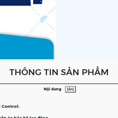
THÔNG TIN SẢN PHẨM
Nội dung
[Ẩn]
 Control:
uần áo bảo hộ lao động