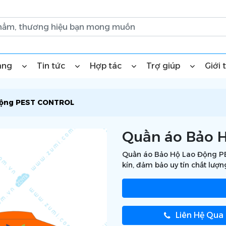
àng
Tin tức
Hợp tác
Trợ giúp
Giới 
Động PEST CONTROL
Quần áo Bảo 
Quần áo Bảo Hộ Lao Động PE
kín, đảm bảo uy tín chất lượn
Liên Hệ Qua