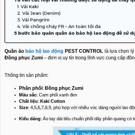
1. Vải Kaki
2. Vải Jean (Denim)
3. Vải Pangrim
4. Vải chống cháy FR – An toàn tối đa
5 bước bảo quản quần áo bảo hộ lao động để sử dụ
Quần áo 
bảo hộ lao động
 PEST CONTROL 
Đồng phục Zumi
 – đơn vị uy tín trong lĩnh vực cung cấp đ
Thông tin sản phẩm:
Phân phối
: 
Đồng phục Zumi
Màu sắc
: Cam phối xanh đen
Chất liệu
: 
Kaki Cotton
Size
: 4,5,6,7,8,9, phù hợp với nhiều vóc dáng người lao đ
Kiểu dáng
: Áo tay dài tiêu chuẩn phối dây phản quang có tú