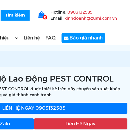
Hotline:
0903132585
0
Email:
kinhdoanh@zumi.com.vn
thiệu
Liên hệ
FAQ
Báo giá nhanh
Hộ Lao Động PEST CONTROL
ST CONTROL được thiết kế trên dây chuyền sản xuất khép
g và giá thành cạnh tranh.
LIÊN HỆ NGAY
0903132585
 Zalo
Liên Hệ Ngay