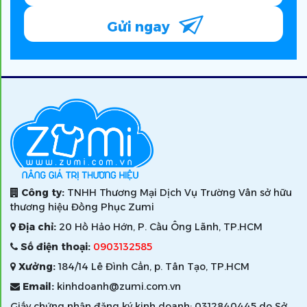
Gửi ngay
Công ty:
TNHH Thương Mại Dịch Vụ Trường Vân sở hữu
thương hiệu Đồng Phục Zumi
Địa chỉ:
20 Hồ Hảo Hớn, P. Cầu Ông Lãnh, TP.HCM
Số điện thoại:
0903132585
Xưởng:
184/14 Lê Đình Cẩn, p. Tân Tạo, TP.HCM
Email:
kinhdoanh@zumi.com.vn
Giấy chứng nhận đăng ký kinh doanh: 0312840445 do Sở