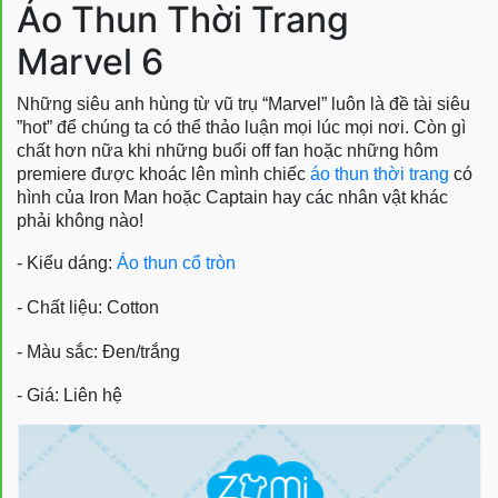
Áo Thun Thời Trang
Marvel 6
Những siêu anh hùng từ vũ trụ “Marvel” luôn là đề tài siêu
”hot” để chúng ta có thể thảo luận mọi lúc mọi nơi. Còn gì
chất hơn nữa khi những buổi off fan hoặc những hôm
premiere được khoác lên mình chiếc
áo thun thời trang
có
hình của Iron Man hoặc Captain hay các nhân vật khác
phải không nào!
- Kiểu dáng:
Áo thun cổ tròn
- Chất liệu: Cotton
- Màu sắc: Đen/trắng
- Giá: Liên hệ