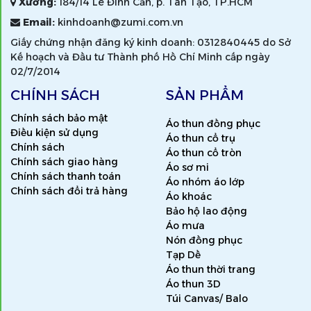
Xưởng:
184/14 Lê Đình Cẩn, p. Tân Tạo, TP.HCM
Email:
kinhdoanh@zumi.com.vn
Giấy chứng nhận đăng ký kinh doanh: 0312840445 do Sở
Kế hoạch và Đầu tư Thành phố Hồ Chí Minh cấp ngày
02/7/2014
CHÍNH SÁCH
SẢN PHẨM
Chính sách bảo mật
Áo thun đồng phục
Điều kiện sử dụng
Áo thun cổ trụ
Chính sách
Áo thun cổ tròn
Chính sách giao hàng
Áo sơ mi
Chính sách thanh toán
Áo nhóm áo lớp
Chính sách đổi trả hàng
Áo khoác
Bảo hộ lao động
Áo mưa
Nón đồng phục
Tạp Dề
Áo thun thời trang
Áo thun 3D
Túi Canvas/ Balo