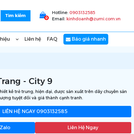
Hotline:
0903132585
0
Email:
kinhdoanh@zumi.com.vn
thiệu
Liên hệ
FAQ
Báo giá nhanh
rang - City 9
thiết kế trẻ trung, hiện đại, được sản xuất trên dây chuyền sản
ượng tuyệt đối và giá thành cạnh tranh.
LIÊN HỆ NGAY
0903132585
 Zalo
Liên Hệ Ngay