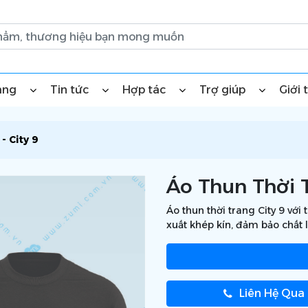
àng
Tin tức
Hợp tác
Trợ giúp
Giới 
- City 9
Áo Thun Thời T
Áo thun thời trang City 9 với 
xuất khép kín, đảm bảo chất l
Liên Hệ Qua