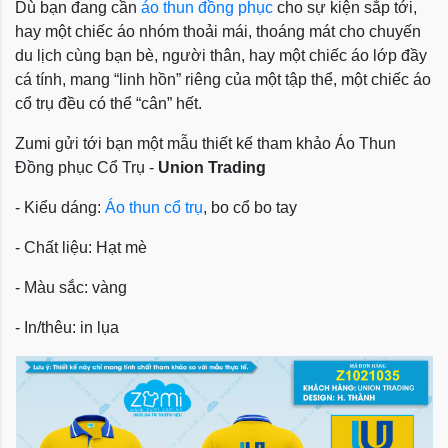
Dù bạn đang cần
áo thun đồng phục
cho sự kiện sắp tới,
hay một chiếc áo nhóm thoải mái, thoáng mát cho chuyến
du lịch cùng bạn bè, người thân, hay một chiếc áo lớp đầy
cá tính, mang “linh hồn” riêng của một tập thể, một chiếc áo
cổ trụ đều có thể “cân” hết.
Zumi gửi tới bạn một mẫu thiết kế tham khảo
Áo Thun
Đồng phục Cổ Trụ -
Union Trading
- Kiểu dáng:
Áo thun cổ trụ
, bo cổ bo tay
- Chất liệu: Hạt mè
- Màu sắc: vàng
- In/thêu: in lụa