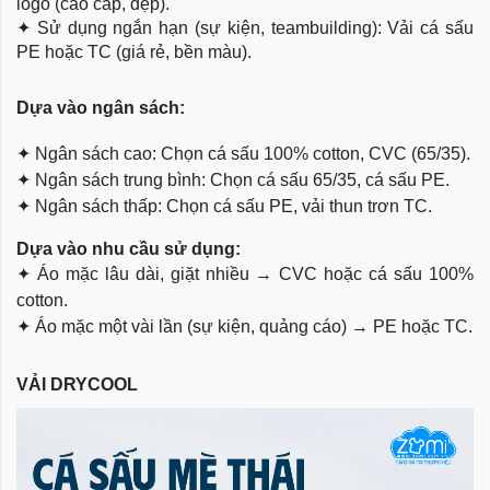
logo (cao cấp, đẹp).
✦
Sử dụng ngắn hạn (sự kiện, teambuilding): Vải cá sấu
PE hoặc TC (giá rẻ, bền màu).
Dựa
vào ngân sách:
✦
Ngân sách cao: Chọn cá sấu 100% cotton, CVC (65/35).
✦
Ngân sách trung bình: Chọn cá sấu 65/35, cá sấu PE.
✦
Ngân sách thấp: Chọn cá sấu PE, vải thun trơn TC.
Dựa vào nhu cầu sử dụng:
✦
Áo mặc lâu dài, giặt nhiều → CVC hoặc cá sấu 100%
cotton.
✦
Áo mặc một vài lần (sự kiện, quảng cáo) → PE hoặc TC.
VẢI DRYCOOL