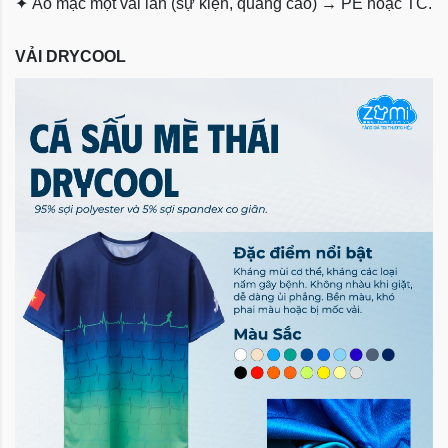
✦
Áo mặc một vài lần (sự kiện, quảng cáo) → PE hoặc TC.
VẢI DRYCOOL