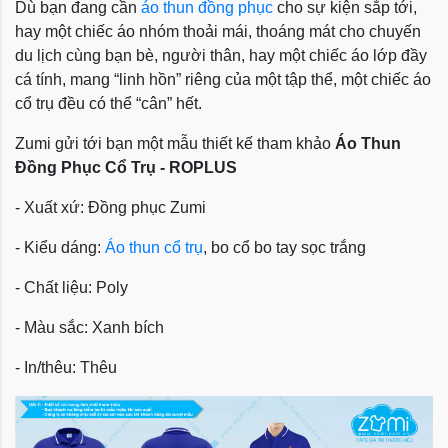
Dù bạn đang cần
áo thun đồng phục
cho sự kiện sắp tới,
hay một chiếc áo nhóm thoải mái, thoáng mát cho chuyến
du lịch cùng bạn bè, người thân, hay một chiếc áo lớp đầy
cá tính, mang “linh hồn” riêng của một tập thể, một chiếc áo
cổ trụ đều có thể “cân” hết.
Zumi gửi tới bạn một mẫu thiết kế tham khảo
Áo Thun
Đồng Phục Cổ Trụ - ROPLUS
- Xuất xứ: Đồng phục Zumi
- Kiểu dáng:
Áo thun cổ trụ
, bo cổ bo tay sọc trắng
- Chất liệu: Poly
- Màu sắc: Xanh bích
- In/thêu: Thêu