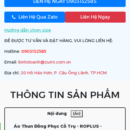
LIÊN HỆ NGAY
0903132585
Liên Hệ Qua Zalo
Liên Hệ Ngay
Hướng dẫn chọn size
ĐỂ ĐƯỢC TƯ VẤN VÀ ĐẶT HÀNG, VUI LÒNG LIÊN HỆ:
Hotline:
0903132585
Email:
kinhdoanh@zumi.com.vn
Địa chỉ:
20 Hồ Hảo Hớn, P. Cầu Ông Lãnh, TP.HCM
THÔNG TIN SẢN PHẨM
Nội dung
[Ẩn]
Áo Thun Đồng Phục Cổ Trụ - ROPLUS -