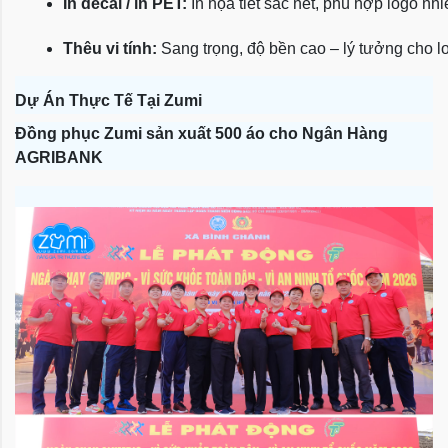
In decal / in PET:
 In họa tiết sắc nét, phù hợp logo nh
Thêu vi tính:
 Sang trọng, độ bền cao – lý tưởng cho l
Dự Án Thực Tế Tại Zumi
Đồng phục Zumi sản xuất 500 áo cho Ngân Hàng
AGRIBANK