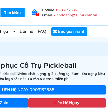
Hotline:
0903132585
0
Email:
kinhdoanh@zumi.com.vn
thiệu
Liên hệ
FAQ
Báo giá nhanh
phục Cổ Trụ Pickleball
ckleball Divine chất lượng, giá xưởng tại Zumi. Đa dạng kiểu
hêu logo sắc nét. Tư vấn & demo miễn phí!
LIÊN HỆ NGAY
0903132585
 Zalo
Liên Hệ Ngay