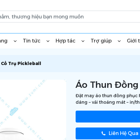
àng
Tin tức
Hợp tác
Trợ giúp
Giới 
Cổ Trụ Pickleball
Áo Thun Đồng 
Đặt may áo thun đồng phục Pi
dáng – vải thoáng mát – in/t
Liên Hệ Qua