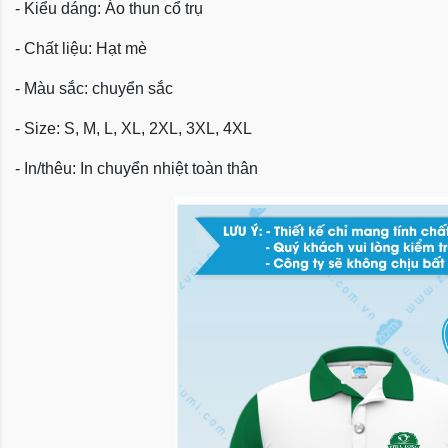
- Kiểu dáng:
Áo thun cổ trụ
- Chất liệu: Hạt mè
- Màu sắc: chuyển sắc
- Size:
S, M, L, XL, 2XL, 3XL, 4XL
- In/thêu: In chuyển nhiệt toàn thân