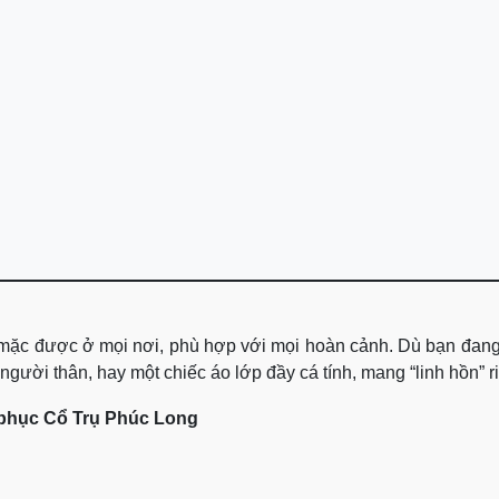
”, mặc được ở mọi nơi, phù hợp với mọi hoàn cảnh. Dù bạn đan
ười thân, hay một chiếc áo lớp đầy cá tính, mang “linh hồn” riê
phục Cổ Trụ Phúc Long