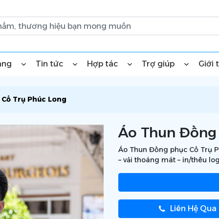
àng
Tin tức
Hợp tác
Trợ giúp
Giới 
 Cổ Trụ Phúc Long
Áo Thun Đồng 
Áo Thun Đồng phục Cổ Trụ Ph
– vải thoáng mát – in/thêu l
Liên Hệ Qua