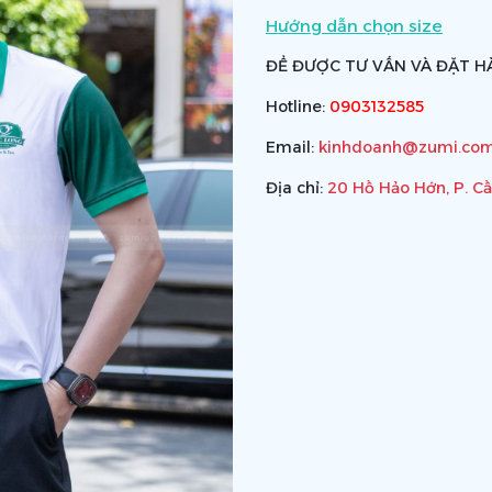
Hướng dẫn chọn size
ĐỂ ĐƯỢC TƯ VẤN VÀ ĐẶT HÀ
Hotline:
0903132585
Email:
kinhdoanh@zumi.com
Địa chỉ:
20 Hồ Hảo Hớn, P. C