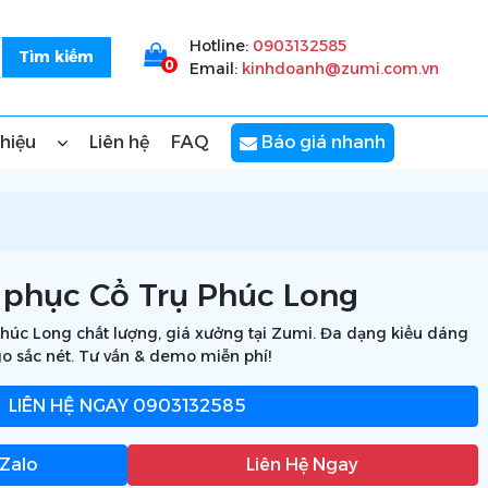
Hotline:
0903132585
0
Email:
kinhdoanh@zumi.com.vn
thiệu
Liên hệ
FAQ
Báo giá nhanh
phục Cổ Trụ Phúc Long
úc Long chất lượng, giá xưởng tại Zumi. Đa dạng kiểu dáng
ogo sắc nét. Tư vấn & demo miễn phí!
LIÊN HỆ NGAY
0903132585
 Zalo
Liên Hệ Ngay