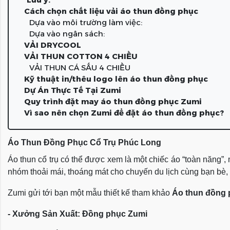
Cách chọn chất liệu vải áo thun đồng phục
Dựa vào môi trường làm việc:
Dựa vào ngân sách:
VẢI DRYCOOL
VẢI THUN COTTON 4 CHIỀU
VẢI THUN CÁ SẤU 4 CHIỀU
Kỹ thuật in/thêu logo lên áo thun đồng phục
Dự Án Thực Tế Tại Zumi
Quy trình đặt may áo thun đồng phục Zumi
Vì sao nên chọn Zumi để đặt áo thun đồng phục?
Áo Thun Đồng Phục Cổ Trụ Phúc Long
Áo thun cổ trụ có thể được xem là một chiếc áo “toàn năng
nhóm thoải mái, thoáng mát cho chuyến du lịch cùng bạn bè, ng
Zumi gửi tới bạn một mẫu thiết kế tham khảo
Áo thun đồng 
- Xưởng Sản Xuất: Đồng phục Zumi