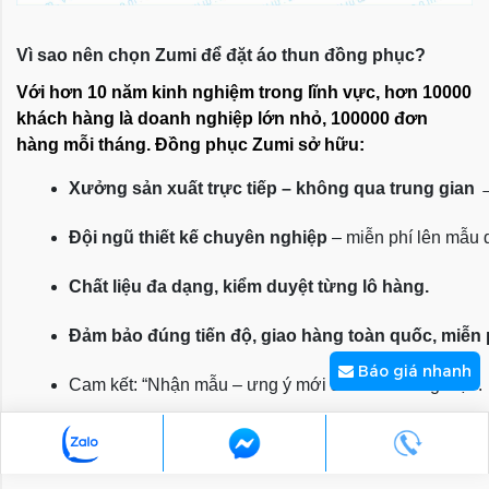
Vì sao nên chọn Zumi để đặt áo thun đồng phục?
Với hơn 10 năm kinh nghiệm trong lĩnh vực, hơn 10000
khách hàng là doanh nghiệp lớn nhỏ, 100000 đơn
hàng mỗi tháng. Đồng phục Zumi sở hữu:
Xưởng sản xuất trực tiếp – không qua trung gian
 
Đội ngũ thiết kế chuyên nghiệp
 – miễn phí lên mẫu
Chất liệu đa dạng, kiểm duyệt từng lô hàng.
Đảm bảo đúng tiến độ, giao hàng toàn quốc, miễn
Báo giá nhanh
Cam kết: “Nhận mẫu – ưng ý mới sản xuất hàng loạt”.
Để được tư vấn và báo giá, vui lòng liên hệ:
CÔNG TY TNHH TM DV TRƯỜNG VÂN