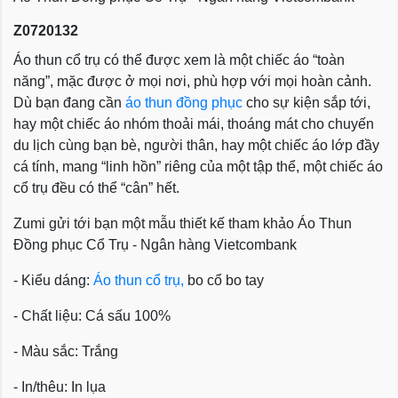
Z0720132
Áo thun cổ trụ có thể được xem là một chiếc áo “toàn
năng”, mặc được ở mọi nơi, phù hợp với mọi hoàn cảnh.
Dù bạn đang cần
áo thun đồng phục
cho sự kiện sắp tới,
hay một chiếc áo nhóm thoải mái, thoáng mát cho chuyến
du lịch cùng bạn bè, người thân, hay một chiếc áo lớp đầy
cá tính, mang “linh hồn” riêng của một tập thể, một chiếc áo
cổ trụ đều có thể “cân” hết.
Zumi gửi tới bạn một mẫu thiết kế tham khảo
Áo Thun
Đồng phục Cổ Trụ - Ngân hàng Vietcombank
- Kiểu dáng:
Áo thun cổ trụ,
bo cổ bo tay
- Chất liệu: Cá sấu 100%
- Màu sắc: Trắng
- In/thêu: In lụa