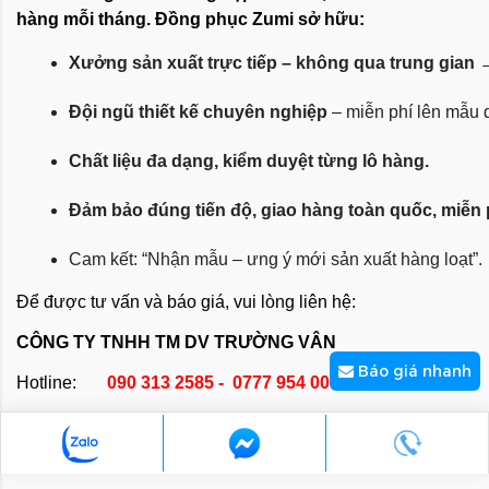
hàng mỗi tháng. Đồng phục Zumi sở hữu:
Xưởng sản xuất trực tiếp – không qua trung gian
 
Đội ngũ thiết kế chuyên nghiệp
 – miễn phí lên mẫu
Chất liệu đa dạng, kiểm duyệt từng lô hàng.
Đảm bảo đúng tiến độ, giao hàng toàn quốc, miễn
Cam kết: “Nhận mẫu – ưng ý mới sản xuất hàng loạt”.
Để được tư vấn và báo giá, vui lòng liên hệ:
CÔNG TY TNHH TM DV TRƯỜNG VÂN
Báo giá nhanh
Hotline:
090 313 2585 - 0777 954 006
Email:
kinhdoanh@zumi.com.vn
Website:
zumiuniform.vn
hoặc
zumi.com.vn