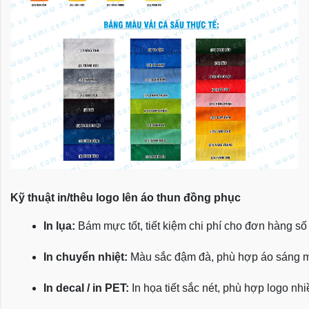
Kỹ thuật in/thêu logo lên áo thun đồng phục
In lụa:
 Bám mực tốt, tiết kiệm chi phí cho đơn hàng số
In chuyển nhiệt:
 Màu sắc đậm đà, phù hợp áo sáng 
In decal / in PET:
 In họa tiết sắc nét, phù hợp logo nh