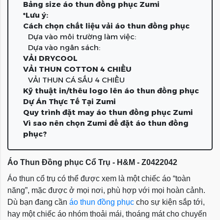
Bảng size áo thun đồng phục Zumi
*Lưu ý:
Cách chọn chất liệu vải áo thun đồng phục
Dựa vào môi trường làm việc:
Dựa vào ngân sách:
VẢI DRYCOOL
VẢI THUN COTTON 4 CHIỀU
VẢI THUN CÁ SẤU 4 CHIỀU
Kỹ thuật in/thêu logo lên áo thun đồng phục
Dự Án Thực Tế Tại Zumi
Quy trình đặt may áo thun đồng phục Zumi
Vì sao nên chọn Zumi để đặt áo thun đồng
phục?
Áo Thun Đồng phục Cổ Trụ - H&M - Z0422042
Áo thun cổ trụ có thể được xem là một chiếc áo “toàn
năng”, mặc được ở mọi nơi, phù hợp với mọi hoàn cảnh.
Dù bạn đang cần
áo thun đồng phục
cho sự kiện sắp tới,
hay một chiếc áo nhóm thoải mái, thoáng mát cho chuyến