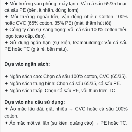
✦
Môi trường văn phòng, máy lạnh: Vải cá sấu 65/35 hoặc
cá sấu PE (bền, ít nhăn, đứng form).
✦
Môi trường ngoài trời, vận động nhiều: Cotton 100%
hoặc CVC (65% cotton, 35% PE) (mát, thấm hút tốt).
✦
Công ty cần sự sang trọng: Vải cá sấu 100% cotton thêu
logo (cao cấp, đẹp).
✦
Sử dụng ngắn hạn (sự kiện, teambuilding): Vải cá sấu
PE hoặc TC (giá rẻ, bền màu).
Dựa
vào ngân sách:
✦
Ngân sách cao: Chọn cá sấu 100% cotton, CVC (65/35).
✦
Ngân sách trung bình: Chọn cá sấu 65/35, cá sấu PE.
✦
Ngân sách thấp: Chọn cá sấu PE, vải thun trơn TC.
Dựa vào nhu cầu sử dụng:
✦
Áo mặc lâu dài, giặt nhiều → CVC hoặc cá sấu 100%
cotton.
✦
Áo mặc một vài lần (sự kiện, quảng cáo) → PE hoặc TC.