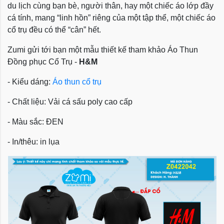
du lịch cùng bạn bè, người thân, hay một chiếc áo lớp đầy
cá tính, mang “linh hồn” riêng của một tập thể, một chiếc áo
cổ trụ đều có thể “cân” hết.
Zumi gửi tới bạn một mẫu thiết kế tham khảo
Áo Thun
Đồng phục Cổ Trụ -
H&M
- Kiểu dáng:
Áo thun cổ trụ
- Chất liệu:
Vải cá sấu poly cao cấp
- Màu sắc: ĐEN
- In/thêu: in lụa