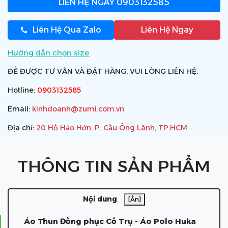
LIÊN HỆ NGAY
0903132585
Liên Hệ Qua Zalo
Liên Hệ Ngay
Hướng dẫn chọn size
ĐỂ ĐƯỢC TƯ VẤN VÀ ĐẶT HÀNG, VUI LÒNG LIÊN HỆ:
Hotline:
0903132585
Email:
kinhdoanh@zumi.com.vn
Địa chỉ:
20 Hồ Hảo Hớn, P. Cầu Ông Lãnh, TP.HCM
THÔNG TIN SẢN PHẨM
Nội dung
[Ẩn]
Áo Thun Đồng phục Cổ Trụ - Áo Polo Huka