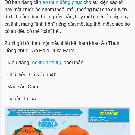
Dù bạn đang cần
áo thun đồng phục
cho sự kiện sắp tới,
hay một chiếc áo nhóm thoải mái, thoáng mát cho chuyến
du lịch cùng bạn bè, người thân, hay một chiếc áo lớp đầy
cá tính, mang “linh hồn” riêng của một tập thể, một chiếc áo
cổ trụ đều có thể “cân” hết.
Zumi gửi tới bạn một mẫu thiết kế tham khảo
Áo Thun
Đồng phục - Áo Polo Huka Farm
- Kiểu dáng:
Áo thun cổ trụ,
phối thân
- Chất liệu: Cá sấu 65/35
- Màu sắc: Cam
- In/thêu: In lụa