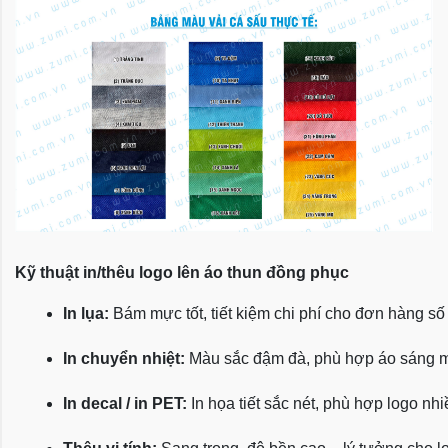
Kỹ thuật in/thêu logo lên áo thun đồng phục
In lụa:
 Bám mực tốt, tiết kiệm chi phí cho đơn hàng số
In chuyển nhiệt:
 Màu sắc đậm đà, phù hợp áo sáng 
In decal / in PET:
 In họa tiết sắc nét, phù hợp logo nh