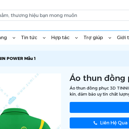
àng
Tin tức
Hợp tác
Trợ giúp
Giới 
NIN POWER Mẫu 1
Áo thun đồng
Áo thun đồng phục 3D TINNIN
kín, đảm bảo uy tín chất lượn
Liên Hệ Qua