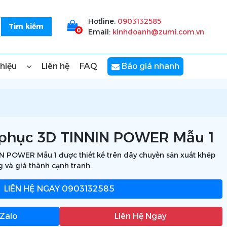
Hotline:
0903132585
0
Email:
kinhdoanh@zumi.com.vn
thiệu
Liên hệ
FAQ
Báo giá nhanh
 phục 3D TINNIN POWER Mẫu 1
 POWER Mẫu 1 được thiết kế trên dây chuyền sản xuất khép
g và giá thành cạnh tranh.
LIÊN HỆ NGAY
0903132585
 Zalo
Liên Hệ Ngay