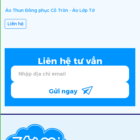
Áo Thun Đồng phục Cổ Tròn - Áo Lớp Tớ
Á
Liên hệ
Liên hệ tư vấn
Gửi ngay