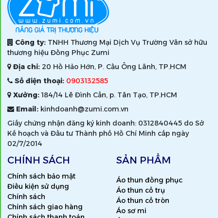
Công ty:
TNHH Thương Mại Dịch Vụ Trường Vân sở hữu
thương hiệu Đồng Phục Zumi
Địa chỉ:
20 Hồ Hảo Hớn, P. Cầu Ông Lãnh, TP.HCM
Số điện thoại:
0903132585
Xưởng:
184/14 Lê Đình Cẩn, p. Tân Tạo, TP.HCM
Email:
kinhdoanh@zumi.com.vn
Giấy chứng nhận đăng ký kinh doanh: 0312840445 do Sở
Kế hoạch và Đầu tư Thành phố Hồ Chí Minh cấp ngày
02/7/2014
CHÍNH SÁCH
SẢN PHẨM
Chính sách bảo mật
Áo thun đồng phục
Điều kiện sử dụng
Áo thun cổ trụ
Chính sách
Áo thun cổ tròn
Chính sách giao hàng
Áo sơ mi
Chính sách thanh toán