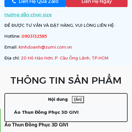
Liên Hệ Qua Zalo
Liên Hệ Ngay
Hướng dẫn chọn size
ĐỂ ĐƯỢC TƯ VẤN VÀ ĐẶT HÀNG, VUI LÒNG LIÊN HỆ:
Hotline:
0903132585
Email:
kinhdoanh@zumi.com.vn
Địa chỉ:
20 Hồ Hảo Hớn, P. Cầu Ông Lãnh, TP.HCM
THÔNG TIN SẢN PHẨM
Nội dung
[Ẩn]
Áo Thun Đồng Phục 3D GIVI
Áo Thun Đồng Phục 3D GIVI