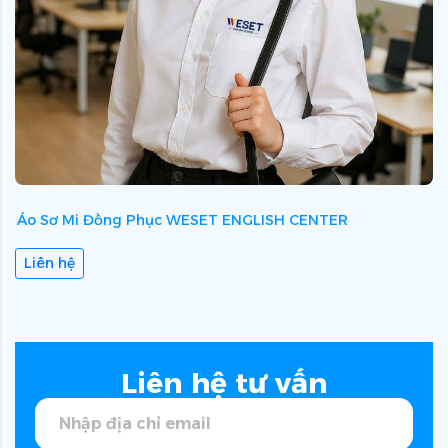
Áo Sơ Mi Đồng Phục WESET ENGLISH CENTER
Á
Liên hệ
Liên hệ tư vấn