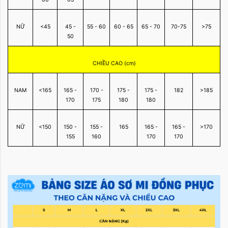
NỮ
<45
45 -
55 - 60
60 - 65
65 - 70
70-75
>75
50
CHIỀU CAO (cm)
NAM
<165
165 -
170 -
175 -
175 -
182
>185
170
175
180
180
NỮ
<150
150 -
155 -
165
165 -
165 -
>170
155
160
170
170