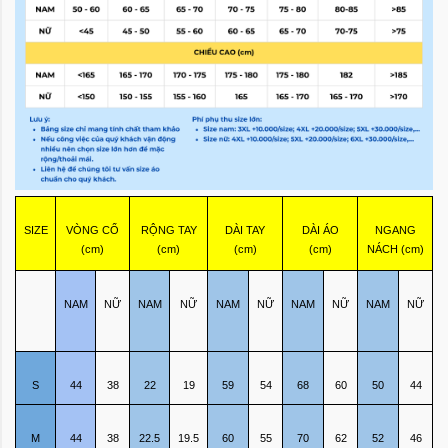
SIZE
VÒNG CỔ
RỘNG TAY
DÀI TAY
DÀI ÁO
NGANG
(cm)
(cm)
(cm)
(cm)
NÁCH (cm)
NAM
NỮ
NAM
NỮ
NAM
NỮ
NAM
NỮ
NAM
NỮ
S
44
38
22
19
59
54
68
60
50
44
M
44
38
22.5
19.5
60
55
70
62
52
46