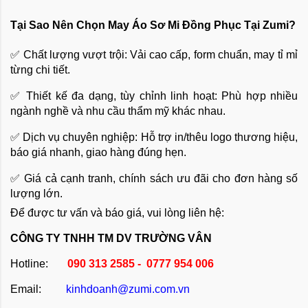
Tại Sao Nên Chọn May Áo Sơ Mi Đồng Phục Tại Zumi?
✅ Chất lượng vượt trội: Vải cao cấp, form chuẩn, may tỉ mỉ
từng chi tiết.
✅ Thiết kế đa dạng, tùy chỉnh linh hoạt: Phù hợp nhiều
ngành nghề và nhu cầu thẩm mỹ khác nhau.
✅ Dịch vụ chuyên nghiệp: Hỗ trợ in/thêu logo thương hiệu,
báo giá nhanh, giao hàng đúng hẹn.
✅ Giá cả cạnh tranh, chính sách ưu đãi cho đơn hàng số
lượng lớn.
Để được tư vấn và báo giá, vui lòng liên hệ:
CÔNG TY TNHH TM DV TRƯỜNG VÂN
Hotline:
090 313 2585 - 0777 954 006
Email:
kinhdoanh@zumi.com.vn