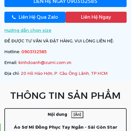
LIÊN HỆ NGAY
0903132585
Liên Hệ Qua Zalo
Liên Hệ Ngay
Hướng dẫn chọn size
ĐỂ ĐƯỢC TƯ VẤN VÀ ĐẶT HÀNG, VUI LÒNG LIÊN HỆ:
Hotline:
0903132585
Email:
kinhdoanh@zumi.com.vn
Địa chỉ:
20 Hồ Hảo Hớn, P. Cầu Ông Lãnh, TP.HCM
THÔNG TIN SẢN PHẨM
Nội dung
[Ẩn]
Áo Sơ Mi Đồng Phục Tay Ngắn - Sài Gòn Star