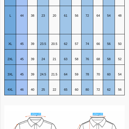
L
44
38
23
20
61
56
72
64
54
48
XL
45
39
23.5
20.5
62
57
74
66
56
50
2XL
45
39
24
21
63
58
76
68
58
52
3XL
45
39
24.5
21.5
64
59
78
70
60
54
4XL
46
40
25
22
65
60
80
72
62
56