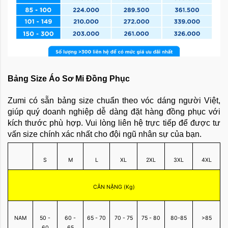
Bảng Size Áo Sơ Mi Đồng Phục
Zumi có sẵn bảng size chuẩn theo vóc dáng người Việt,
giúp quý doanh nghiệp dễ dàng đặt hàng đồng phục với
kích thước phù hợp. Vui lòng liên hệ trực tiếp để được tư
vấn size chính xác nhất cho đội ngũ nhân sự của bạn.
S
M
L
XL
2XL
3XL
4XL
CÂN NẶNG (Kg)
NAM
50 -
60 -
65 - 70
70 - 75
75 - 80
80-85
>85
60
65