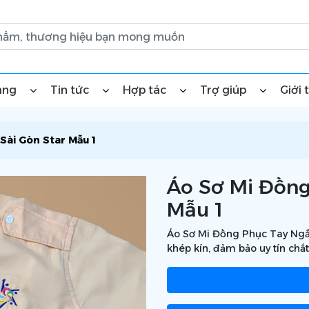
àng
Tin tức
Hợp tác
Trợ giúp
Giới 
Sài Gòn Star Mẫu 1
Áo Sơ Mi Đồng
Mẫu 1
Áo Sơ Mi Đồng Phục Tay Ngắn
khép kín, đảm bảo uy tín chất