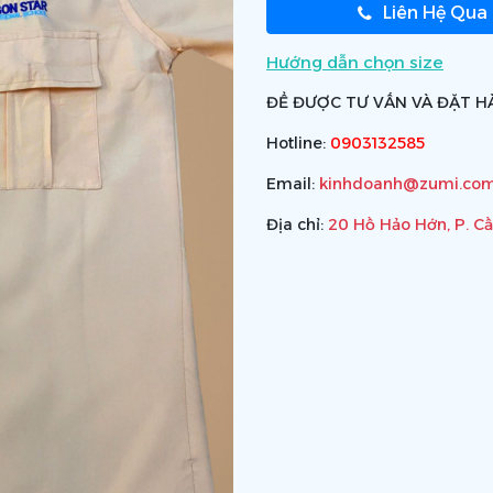
Liên Hệ Qua
Hướng dẫn chọn size
ĐỂ ĐƯỢC TƯ VẤN VÀ ĐẶT HÀ
Hotline:
0903132585
Email:
kinhdoanh@zumi.com
Địa chỉ:
20 Hồ Hảo Hớn, P. C