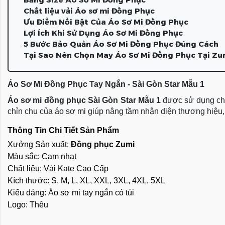
Chất liệu vải Áo sơ mi Đồng Phục
Ưu Điểm Nổi Bật Của Áo Sơ Mi Đồng Phục
Lợi Ích Khi Sử Dụng Áo Sơ Mi Đồng Phục
5 Bước Bảo Quản Áo Sơ Mi Đồng Phục Đúng Cách
Tại Sao Nên Chọn May Áo Sơ Mi Đồng Phục Tại Zu
Áo Sơ Mi Đồng Phục Tay Ngắn - Sài Gòn Star Mẫu 1
Áo sơ mi đồng phục Sài Gòn Star Mẫu 1
 được sử dụng cho
chỉn chu của áo sơ mi giúp nâng tầm nhận diện thương hiệu, đ
Thông Tin Chi Tiết Sản Phẩm
Xưởng Sản xuất: 
Đồng phục Zumi
Màu sắc: Cam nhạt
Chất liệu: Vải Kate Cao Cấp
Kích thước: S, M, L, XL, XXL, 3XL, 4XL, 5XL
Kiểu dáng: Áo sơ mi tay ngắn có túi
Logo: Thêu