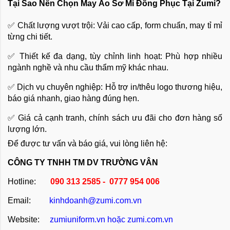
Tại Sao Nên Chọn May Áo Sơ Mi Đồng Phục Tại Zumi?
✅ Chất lượng vượt trội: Vải cao cấp, form chuẩn, may tỉ mỉ
từng chi tiết.
✅ Thiết kế đa dạng, tùy chỉnh linh hoạt: Phù hợp nhiều
ngành nghề và nhu cầu thẩm mỹ khác nhau.
✅ Dịch vụ chuyên nghiệp: Hỗ trợ in/thêu logo thương hiệu,
báo giá nhanh, giao hàng đúng hẹn.
✅ Giá cả cạnh tranh, chính sách ưu đãi cho đơn hàng số
lượng lớn.
Để được tư vấn và báo giá, vui lòng liên hệ:
CÔNG TY TNHH TM DV TRƯỜNG VÂN
Hotline:
090 313 2585 - 0777 954 006
Email:
kinhdoanh@zumi.com.vn
Website:
zumiuniform.vn
hoặc
zumi.com.vn