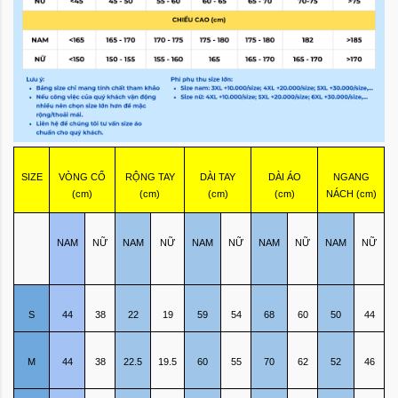
SIZE
VÒNG CỔ
RỘNG TAY
DÀI TAY
DÀI ÁO
NGANG
(cm)
(cm)
(cm)
(cm)
NÁCH (cm)
NAM
NỮ
NAM
NỮ
NAM
NỮ
NAM
NỮ
NAM
NỮ
S
44
38
22
19
59
54
68
60
50
44
M
44
38
22.5
19.5
60
55
70
62
52
46