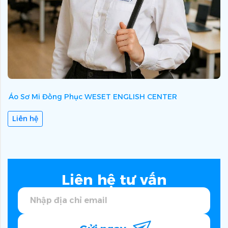
Áo Sơ Mi Đồng Phục WESET ENGLISH CENTER
Á
Liên hệ
Liên hệ tư vấn