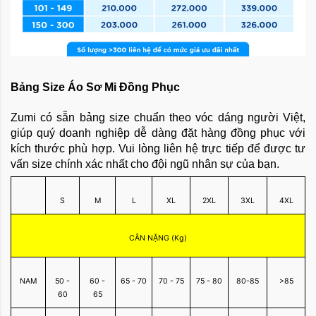
Bảng Size Áo Sơ Mi Đồng Phục
Zumi có sẵn bảng size chuẩn theo vóc dáng người Việt,
giúp quý doanh nghiệp dễ dàng đặt hàng đồng phục với
kích thước phù hợp. Vui lòng liên hệ trực tiếp để được tư
vấn size chính xác nhất cho đội ngũ nhân sự của bạn.
S
M
L
XL
2XL
3XL
4XL
CÂN NẶNG (Kg)
NAM
50 -
60 -
65 - 70
70 - 75
75 - 80
80-85
>85
60
65