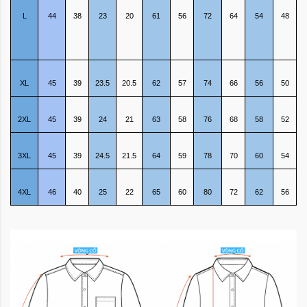
L
44
38
23
20
61
56
72
64
54
48
XL
45
39
23.5
20.5
62
57
74
66
56
50
2XL
45
39
24
21
63
58
76
68
58
52
3XL
45
39
24.5
21.5
64
59
78
70
60
54
4XL
46
40
25
22
65
60
80
72
62
56