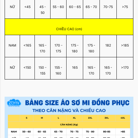
NỮ
<45
45 -
55 - 60
60 - 65
65 - 70
70-75
>75
50
CHIỀU CAO (cm)
NAM
<165
165 -
170 -
175 -
175 -
182
>185
170
175
180
180
NỮ
<150
150 -
155 -
165
165 -
165 -
>170
155
160
170
170