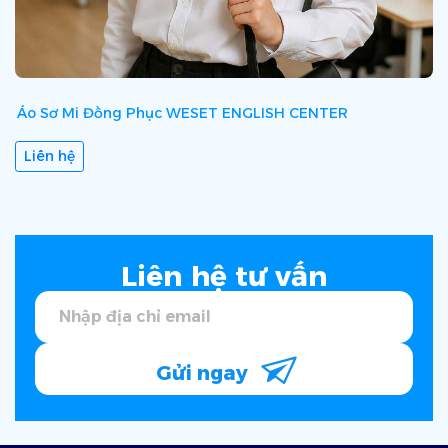
Áo Sơ Mi Đồng Phục WESET ENGLISH CENTER
Á
Liên hệ
Liên hệ tư vấn
Gửi ngay