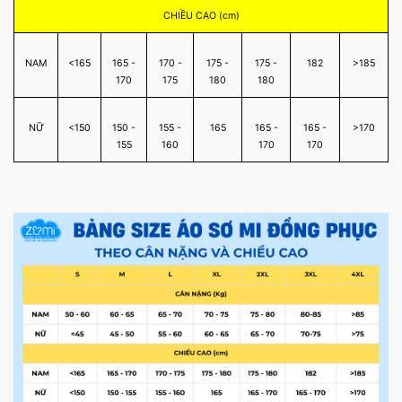
CHIỀU CAO (cm)
NAM
<165
165 -
170 -
175 -
175 -
182
>185
170
175
180
180
NỮ
<150
150 -
155 -
165
165 -
165 -
>170
155
160
170
170