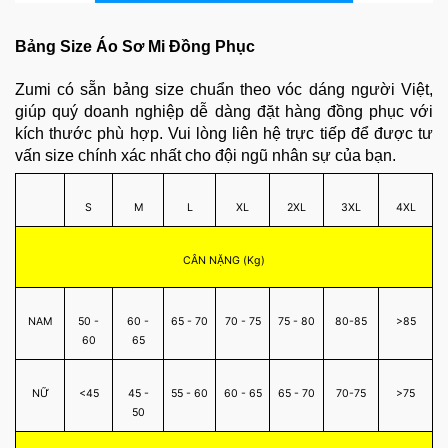
Bảng Size Áo Sơ Mi Đồng Phục
Zumi có sẵn bảng size chuẩn theo vóc dáng người Việt,
giúp quý doanh nghiệp dễ dàng đặt hàng đồng phục với
kích thước phù hợp. Vui lòng liên hệ trực tiếp để được tư
vấn size chính xác nhất cho đội ngũ nhân sự của bạn.
S
M
L
XL
2XL
3XL
4XL
CÂN NẶNG (Kg)
NAM
50 -
60 -
65 - 70
70 - 75
75 - 80
80-85
>85
60
65
NỮ
<45
45 -
55 - 60
60 - 65
65 - 70
70-75
>75
50