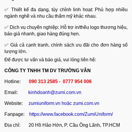
✅ Thiết kế đa dạng, tùy chỉnh linh hoạt: Phù hợp nhiều
ngành nghề và nhu cầu thẩm mỹ khác nhau.
✅ Dịch vụ chuyên nghiệp: Hỗ trợ in/thêu logo thương hiệu,
báo giá nhanh, giao hàng đúng hẹn.
✅ Giá cả cạnh tranh, chính sách ưu đãi cho đơn hàng số
lượng lớn.
Để được tư vấn và báo giá, vui lòng liên hệ:
CÔNG TY TNHH TM DV TRƯỜNG VÂN
Hotline:
090 313 2585 - 0777 954 006
Email:
kinhdoanh@zumi.com.vn
Website:
zumiuniform.vn
hoặc
zumi.com.vn
Fanpage:
https://www.facebook.com/ZumiUniform/
Địa chỉ: 20 Hồ Hảo Hớn, P. Cầu Ông Lãnh, TP.HCM