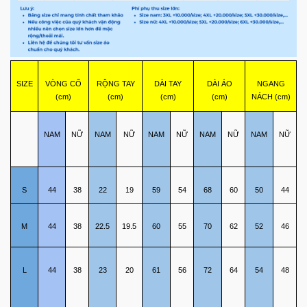
SIZE
VÒNG CỔ
RỘNG TAY
DÀI TAY
DÀI ÁO
NGANG
(cm)
(cm)
(cm)
(cm)
NÁCH (cm)
NAM
NỮ
NAM
NỮ
NAM
NỮ
NAM
NỮ
NAM
NỮ
S
44
38
22
19
59
54
68
60
50
44
M
44
38
22.5
19.5
60
55
70
62
52
46
L
44
38
23
20
61
56
72
64
54
48