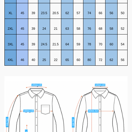
XL
45
39
23.5
20.5
62
57
74
66
56
50
2XL
45
39
24
21
63
58
76
68
58
52
3XL
45
39
24.5
21.5
64
59
78
70
60
54
4XL
46
40
25
22
65
60
80
72
62
56