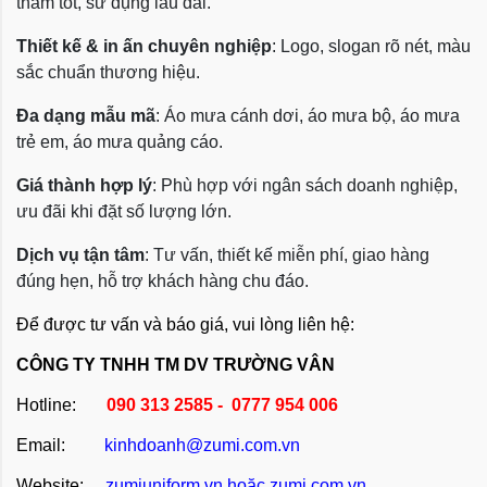
thấm tốt, sử dụng lâu dài.
Thiết kế & in ấn chuyên nghiệp
: Logo, slogan rõ nét, màu
sắc chuẩn thương hiệu.
Đa dạng mẫu mã
: Áo mưa cánh dơi, áo mưa bộ, áo mưa
trẻ em, áo mưa quảng cáo.
Giá thành hợp lý
: Phù hợp với ngân sách doanh nghiệp,
ưu đãi khi đặt số lượng lớn.
Dịch vụ tận tâm
: Tư vấn, thiết kế miễn phí, giao hàng
đúng hẹn, hỗ trợ khách hàng chu đáo.
Để được tư vấn và báo giá, vui lòng liên hệ:
CÔNG TY TNHH TM DV TRƯỜNG VÂN
Hotline:
090 313 2585 - 0777 954 006
Email:
kinhdoanh@zumi.com.vn
Website:
zumiuniform.vn
hoặc
zumi.com.vn