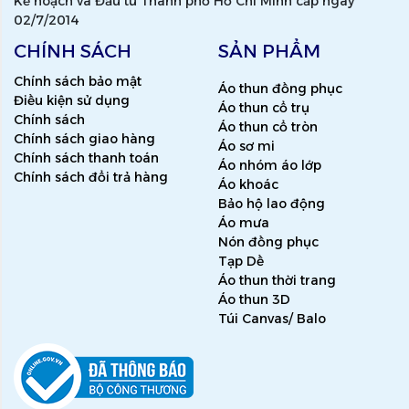
Kế hoạch và Đầu tư Thành phố Hồ Chí Minh cấp ngày
02/7/2014
CHÍNH SÁCH
SẢN PHẨM
Chính sách bảo mật
Áo thun đồng phục
Điều kiện sử dụng
Áo thun cổ trụ
Chính sách
Áo thun cổ tròn
Chính sách giao hàng
Áo sơ mi
Chính sách thanh toán
Áo nhóm áo lớp
Chính sách đổi trả hàng
Áo khoác
Bảo hộ lao động
Áo mưa
Nón đồng phục
Tạp Dề
Áo thun thời trang
Áo thun 3D
Túi Canvas/ Balo