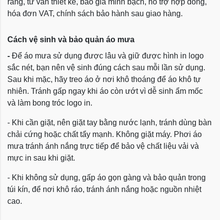
ràng, tư vấn thiết kế, báo giá minh bạch, hỗ trợ hợp đồng,
hóa đơn VAT, chính sách bảo hành sau giao hàng.
Cách vệ sinh và bảo quản áo mưa
-
Để áo mưa sử dụng được lâu và giữ được hình in logo
sắc nét, bạn nên vệ sinh đúng cách sau mỗi lần sử dụng.
Sau khi mặc, hãy treo áo ở nơi khô thoáng để áo khô tự
nhiên. Tránh gấp ngay khi áo còn ướt vì dễ sinh ẩm mốc
và làm bong tróc logo in.
- Khi cần giặt, nên giặt tay bằng nước lạnh, tránh dùng bàn
chải cứng hoặc chất tẩy mạnh. Không giặt máy. Phơi áo
mưa tránh ánh nắng trực tiếp để bảo vệ chất liệu vải và
mực in sau khi giặt.
- Khi không sử dụng, gấp áo gọn gàng và bảo quản trong
túi kín, để nơi khô ráo, tránh ánh nắng hoặc nguồn nhiệt
cao.