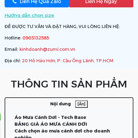
Liên Hệ Qua Zalo
Liên Hệ Ngay
Hướng dẫn chọn size
ĐỂ ĐƯỢC TƯ VẤN VÀ ĐẶT HÀNG, VUI LÒNG LIÊN HỆ:
Hotline:
0903132585
Email:
kinhdoanh@zumi.com.vn
Địa chỉ:
20 Hồ Hảo Hớn, P. Cầu Ông Lãnh, TP.HCM
THÔNG TIN SẢN PHẨM
Nội dung
[Ẩn]
Áo Mưa Cánh Dơi - Tech Base
BẢNG GIÁ ÁO MƯA CÁNH DƠI
Cách chọn áo mưa cánh dơi cho doanh
nghiệp