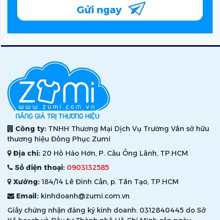
Gửi ngay
Công ty:
TNHH Thương Mại Dịch Vụ Trường Vân sở hữu
thương hiệu Đồng Phục Zumi
Địa chỉ:
20 Hồ Hảo Hớn, P. Cầu Ông Lãnh, TP.HCM
Số điện thoại:
0903132585
Xưởng:
184/14 Lê Đình Cẩn, p. Tân Tạo, TP.HCM
Email:
kinhdoanh@zumi.com.vn
Giấy chứng nhận đăng ký kinh doanh: 0312840445 do Sở