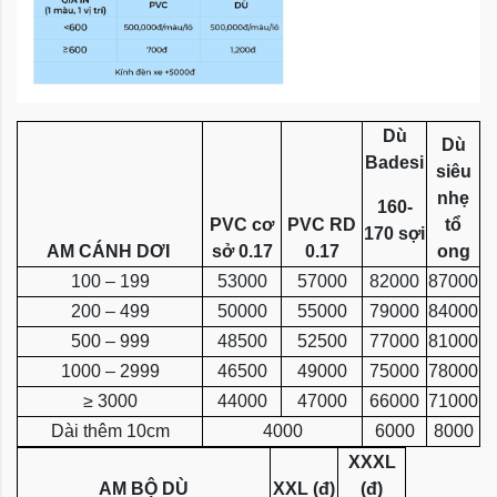
Dù
Dù
Badesi
siêu
nhẹ
160-
PVC cơ
PVC RD
tổ
170 sợi
AM CÁNH DƠI
sở 0.17
0.17
ong
100 – 199
53000
57000
82000
87000
200 – 499
50000
55000
79000
84000
500 – 999
48500
52500
77000
81000
1000 – 2999
46500
49000
75000
78000
≥ 3000
44000
47000
66000
71000
Dài thêm 10cm
4000
6000
8000
XXXL
AM BỘ DÙ
XXL (đ)
(đ)