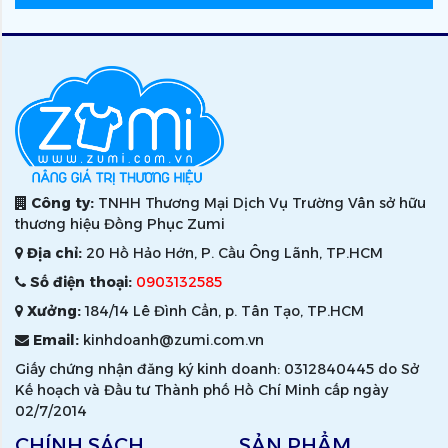
Công ty:
TNHH Thương Mại Dịch Vụ Trường Vân sở hữu
thương hiệu Đồng Phục Zumi
Địa chỉ:
20 Hồ Hảo Hớn, P. Cầu Ông Lãnh, TP.HCM
Số điện thoại:
0903132585
Xưởng:
184/14 Lê Đình Cẩn, p. Tân Tạo, TP.HCM
Email:
kinhdoanh@zumi.com.vn
Giấy chứng nhận đăng ký kinh doanh: 0312840445 do Sở
Kế hoạch và Đầu tư Thành phố Hồ Chí Minh cấp ngày
02/7/2014
CHÍNH SÁCH
SẢN PHẨM