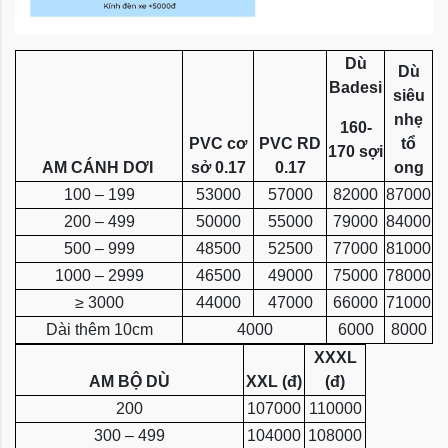
Dù
Dù
Badesi
siêu
nhẹ
160-
PVC cơ
PVC RD
tổ
170 sợi
AM CÁNH DƠI
sở 0.17
0.17
ong
100 – 199
53000
57000
82000
87000
200 – 499
50000
55000
79000
84000
500 – 999
48500
52500
77000
81000
1000 – 2999
46500
49000
75000
78000
≥ 3000
44000
47000
66000
71000
Dài thêm 10cm
4000
6000
8000
XXXL
AM BỘ DÙ
XXL (đ)
(đ)
200
107000
110000
300 – 499
104000
108000