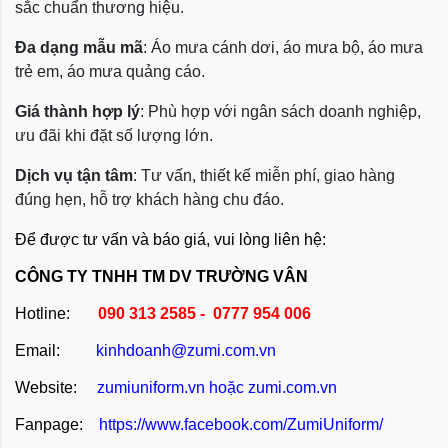
sắc chuẩn thương hiệu.
Đa dạng mẫu mã
: Áo mưa cánh dơi, áo mưa bộ, áo mưa
trẻ em, áo mưa quảng cáo.
Giá thành hợp lý
: Phù hợp với ngân sách doanh nghiệp,
ưu đãi khi đặt số lượng lớn.
Dịch vụ tận tâm
: Tư vấn, thiết kế miễn phí, giao hàng
đúng hẹn, hỗ trợ khách hàng chu đáo.
Để được tư vấn và báo giá, vui lòng liên hệ:
CÔNG TY TNHH TM DV TRƯỜNG VÂN
Hotline:
090 313 2585 - 0777 954 006
Email:
kinhdoanh@zumi.com.vn
Website:
zumiuniform.vn
hoặc
zumi.com.vn
Fanpage:
https://www.facebook.com/ZumiUniform/