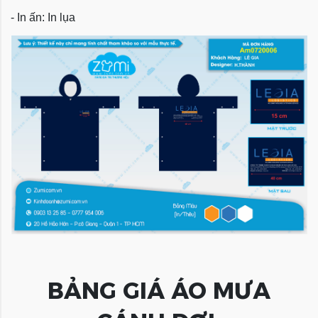
- In ấn: In lụa
BẢNG GIÁ ÁO MƯA