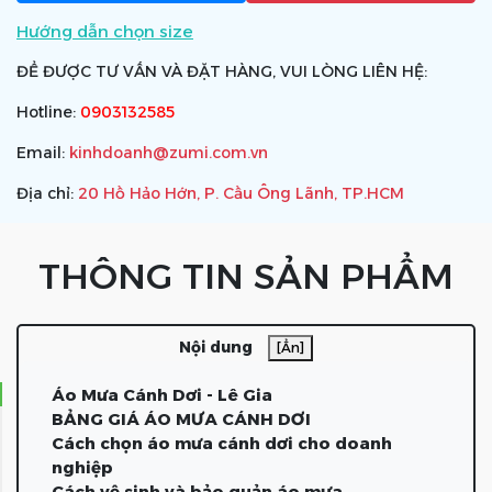
Hướng dẫn chọn size
ĐỂ ĐƯỢC TƯ VẤN VÀ ĐẶT HÀNG, VUI LÒNG LIÊN HỆ:
Hotline:
0903132585
Email:
kinhdoanh@zumi.com.vn
Địa chỉ:
20 Hồ Hảo Hớn, P. Cầu Ông Lãnh, TP.HCM
THÔNG TIN SẢN PHẨM
Nội dung
[Ẩn]
Áo Mưa Cánh Dơi - Lê Gia
BẢNG GIÁ ÁO MƯA CÁNH DƠI
Cách chọn áo mưa cánh dơi cho doanh
nghiệp
Cách vệ sinh và bảo quản áo mưa