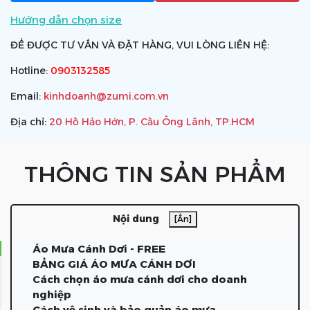
Hướng dẫn chọn size
ĐỂ ĐƯỢC TƯ VẤN VÀ ĐẶT HÀNG, VUI LÒNG LIÊN HỆ:
Hotline:
0903132585
Email:
kinhdoanh@zumi.com.vn
Địa chỉ:
20 Hồ Hảo Hớn, P. Cầu Ông Lãnh, TP.HCM
THÔNG TIN SẢN PHẨM
Nội dung
[Ẩn]
Áo Mưa Cánh Dơi - FREE
BẢNG GIÁ ÁO MƯA CÁNH DƠI
Cách chọn áo mưa cánh dơi cho doanh
nghiệp
Cách vệ sinh và bảo quản áo mưa