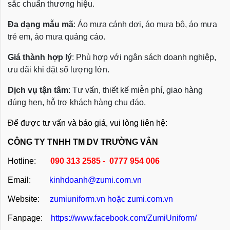
sắc chuẩn thương hiệu.
Đa dạng mẫu mã
: Áo mưa cánh dơi, áo mưa bộ, áo mưa
trẻ em, áo mưa quảng cáo.
Giá thành hợp lý
: Phù hợp với ngân sách doanh nghiệp,
ưu đãi khi đặt số lượng lớn.
Dịch vụ tận tâm
: Tư vấn, thiết kế miễn phí, giao hàng
đúng hẹn, hỗ trợ khách hàng chu đáo.
Để được tư vấn và báo giá, vui lòng liên hệ:
CÔNG TY TNHH TM DV TRƯỜNG VÂN
Hotline:
090 313 2585 - 0777 954 006
Email:
kinhdoanh@zumi.com.vn
Website:
zumiuniform.vn
hoặc
zumi.com.vn
Fanpage:
https://www.facebook.com/ZumiUniform/