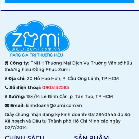
Công ty:
TNHH Thương Mại Dịch Vụ Trường Vân sở hữu
thương hiệu Đồng Phục Zumi
Địa chỉ:
20 Hồ Hảo Hớn, P. Cầu Ông Lãnh, TP.HCM
Số điện thoại:
0903132585
Xưởng:
184/14 Lê Đình Cẩn, p. Tân Tạo, TP.HCM
Email:
kinhdoanh@zumi.com.vn
Giấy chứng nhận đăng ký kinh doanh: 0312840445 do Sở
Kế hoạch và Đầu tư Thành phố Hồ Chí Minh cấp ngày
02/7/2014
CHÍNH SÁCH
SẢN PHẨM