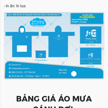
- In ấn: In lụa
BẢNG GIÁ ÁO MƯA