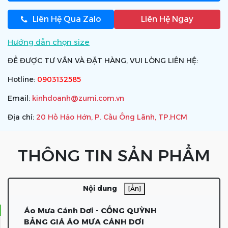
Liên Hệ Qua Zalo
Liên Hệ Ngay
Hướng dẫn chọn size
ĐỂ ĐƯỢC TƯ VẤN VÀ ĐẶT HÀNG, VUI LÒNG LIÊN HỆ:
Hotline:
0903132585
Email:
kinhdoanh@zumi.com.vn
Địa chỉ:
20 Hồ Hảo Hớn, P. Cầu Ông Lãnh, TP.HCM
THÔNG TIN SẢN PHẨM
Nội dung
[Ẩn]
Áo Mưa Cánh Dơi - CỐNG QUỲNH
BẢNG GIÁ ÁO MƯA CÁNH DƠI