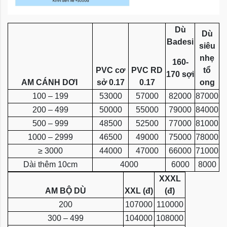
Dù
Dù
Badesi
siêu
nhẹ
160-
PVC cơ
PVC RD
tổ
170 sợi
AM CÁNH DƠI
sở 0.17
0.17
ong
100 – 199
53000
57000
82000
87000
200 – 499
50000
55000
79000
84000
500 – 999
48500
52500
77000
81000
1000 – 2999
46500
49000
75000
78000
≥ 3000
44000
47000
66000
71000
Dài thêm 10cm
4000
6000
8000
XXXL
AM BỘ DÙ
XXL (đ)
(đ)
200
107000
110000
300 – 499
104000
108000