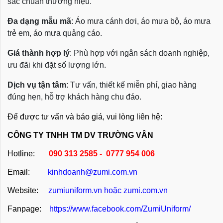
sắc chuẩn thương hiệu.
Đa dạng mẫu mã
: Áo mưa cánh dơi, áo mưa bộ, áo mưa
trẻ em, áo mưa quảng cáo.
Giá thành hợp lý
: Phù hợp với ngân sách doanh nghiệp,
ưu đãi khi đặt số lượng lớn.
Dịch vụ tận tâm
: Tư vấn, thiết kế miễn phí, giao hàng
đúng hẹn, hỗ trợ khách hàng chu đáo.
Để được tư vấn và báo giá, vui lòng liên hệ:
CÔNG TY TNHH TM DV TRƯỜNG VÂN
Hotline:
090 313 2585 - 0777 954 006
Email:
kinhdoanh@zumi.com.vn
Website:
zumiuniform.vn
hoặc
zumi.com.vn
Fanpage:
https://www.facebook.com/ZumiUniform/