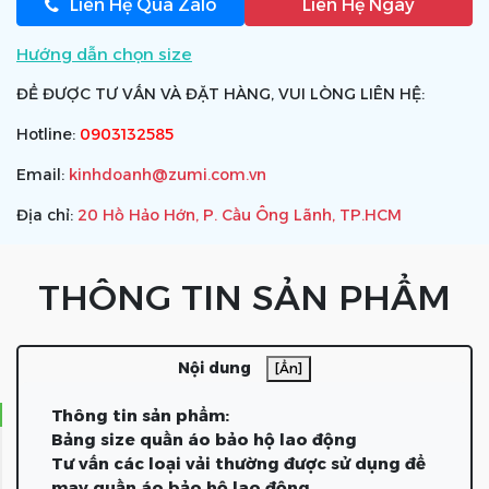
Liên Hệ Qua Zalo
Liên Hệ Ngay
Hướng dẫn chọn size
ĐỂ ĐƯỢC TƯ VẤN VÀ ĐẶT HÀNG, VUI LÒNG LIÊN HỆ:
Hotline:
0903132585
Email:
kinhdoanh@zumi.com.vn
Địa chỉ:
20 Hồ Hảo Hớn, P. Cầu Ông Lãnh, TP.HCM
THÔNG TIN SẢN PHẨM
Nội dung
[Ẩn]
Thông tin sản phẩm:
Bảng size quần áo bảo hộ lao động
Tư vấn các loại vải thường được sử dụng để
may quần áo bảo hộ lao động