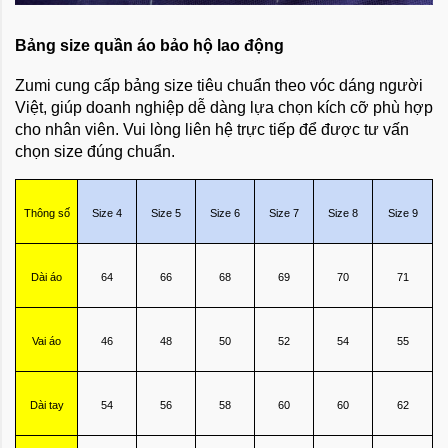
Bảng size quần áo bảo hộ lao động
Zumi cung cấp bảng size tiêu chuẩn theo vóc dáng người
Việt, giúp doanh nghiệp dễ dàng lựa chọn kích cỡ phù hợp
cho nhân viên. Vui lòng liên hệ trực tiếp để được tư vấn
chọn size đúng chuẩn.
Thông số
Size 4
Size 5
Size 6
Size 7
Size 8
Size 9
Dài áo
64
66
68
69
70
71
Vai áo
46
48
50
52
54
55
Dài tay
54
56
58
60
60
62