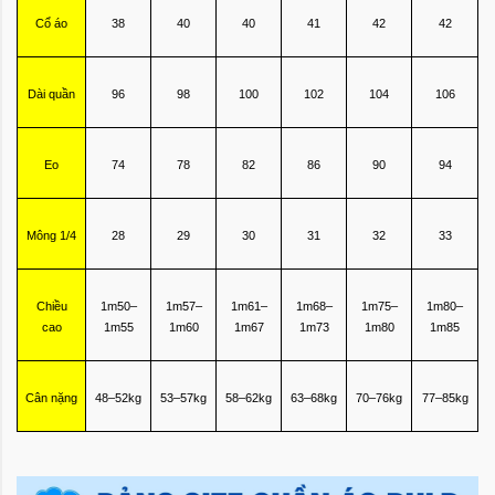
Cổ áo
38
40
40
41
42
42
Dài quần
96
98
100
102
104
106
Eo
74
78
82
86
90
94
Mông 1/4
28
29
30
31
32
33
Chiều
1m50–
1m57–
1m61–
1m68–
1m75–
1m80–
cao
1m55
1m60
1m67
1m73
1m80
1m85
Cân nặng
48–52kg
53–57kg
58–62kg
63–68kg
70–76kg
77–85kg