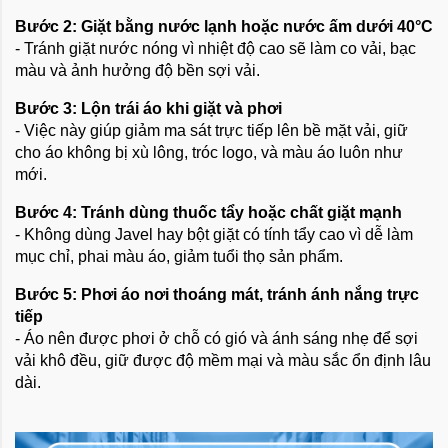
Bước 2: Giặt bằng nước lạnh hoặc nước ấm dưới 40°C
- Tránh giặt nước nóng vì nhiệt độ cao sẽ làm co vải, bạc
màu và ảnh hưởng độ bền sợi vải.
Bước 3: Lộn trái áo khi giặt và phơi
- Việc này giúp giảm ma sát trực tiếp lên bề mặt vải, giữ
cho áo không bị xù lông, tróc logo, và màu áo luôn như
mới.
Bước 4: Tránh dùng thuốc tẩy hoặc chất giặt mạnh
- Không dùng Javel hay bột giặt có tính tẩy cao vì dễ làm
mục chỉ, phai màu áo, giảm tuổi thọ sản phẩm.
Bước 5: Phơi áo nơi thoáng mát, tránh ánh nắng trực
tiếp
- Áo nên được phơi ở chỗ có gió và ánh sáng nhẹ để sợi
vải khô đều, giữ được độ mềm mại và màu sắc ổn định lâu
dài.