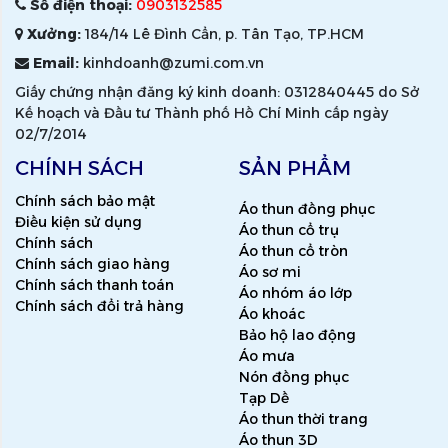
Số điện thoại:
0903132585
Xưởng:
184/14 Lê Đình Cẩn, p. Tân Tạo, TP.HCM
Email:
kinhdoanh@zumi.com.vn
Giấy chứng nhận đăng ký kinh doanh: 0312840445 do Sở
Kế hoạch và Đầu tư Thành phố Hồ Chí Minh cấp ngày
02/7/2014
CHÍNH SÁCH
SẢN PHẨM
Chính sách bảo mật
Áo thun đồng phục
Điều kiện sử dụng
Áo thun cổ trụ
Chính sách
Áo thun cổ tròn
Chính sách giao hàng
Áo sơ mi
Chính sách thanh toán
Áo nhóm áo lớp
Chính sách đổi trả hàng
Áo khoác
Bảo hộ lao động
Áo mưa
Nón đồng phục
Tạp Dề
Áo thun thời trang
Áo thun 3D