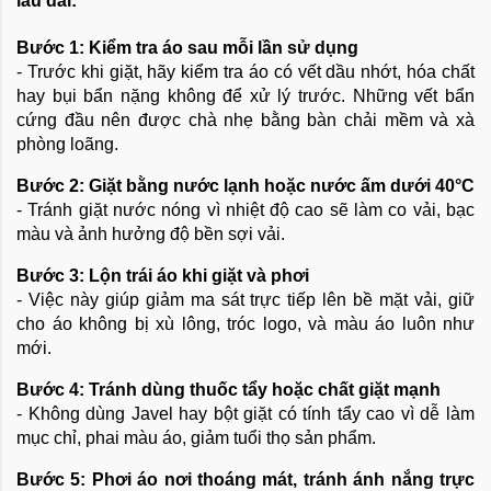
lâu dài:
Bước 1: Kiểm tra áo sau mỗi lần sử dụng
- Trước khi giặt, hãy kiểm tra áo có vết dầu nhớt, hóa chất
hay bụi bẩn nặng không để xử lý trước. Những vết bẩn
cứng đầu nên được chà nhẹ bằng bàn chải mềm và xà
phòng loãng.
Bước 2: Giặt bằng nước lạnh hoặc nước ấm dưới 40°C
- Tránh giặt nước nóng vì nhiệt độ cao sẽ làm co vải, bạc
màu và ảnh hưởng độ bền sợi vải.
Bước 3: Lộn trái áo khi giặt và phơi
- Việc này giúp giảm ma sát trực tiếp lên bề mặt vải, giữ
cho áo không bị xù lông, tróc logo, và màu áo luôn như
mới.
Bước 4: Tránh dùng thuốc tẩy hoặc chất giặt mạnh
- Không dùng Javel hay bột giặt có tính tẩy cao vì dễ làm
mục chỉ, phai màu áo, giảm tuổi thọ sản phẩm.
Bước 5: Phơi áo nơi thoáng mát, tránh ánh nắng trực