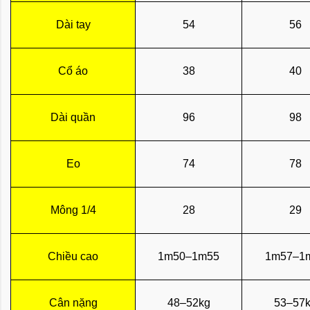
Dài tay
54
56
Cổ áo
38
40
Dài quần
96
98
Eo
74
78
Mông 1/4
28
29
Chiều cao
1m50–1m55
1m57–1
Cân nặng
48–52kg
53–57