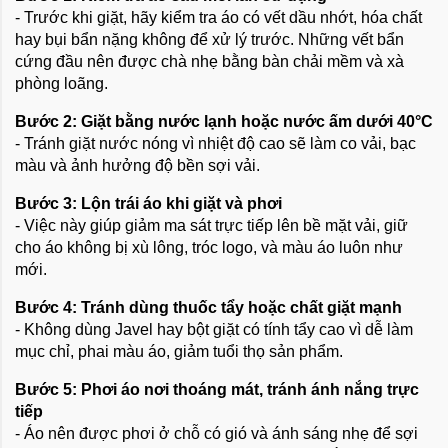
- Trước khi giặt, hãy kiểm tra áo có vết dầu nhớt, hóa chất
hay bụi bẩn nặng không để xử lý trước. Những vết bẩn
cứng đầu nên được chà nhẹ bằng bàn chải mềm và xà
phòng loãng.
Bước 2: Giặt bằng nước lạnh hoặc nước ấm dưới 40°C
- Tránh giặt nước nóng vì nhiệt độ cao sẽ làm co vải, bạc
màu và ảnh hưởng độ bền sợi vải.
Bước 3: Lộn trái áo khi giặt và phơi
- Việc này giúp giảm ma sát trực tiếp lên bề mặt vải, giữ
cho áo không bị xù lông, tróc logo, và màu áo luôn như
mới.
Bước 4: Tránh dùng thuốc tẩy hoặc chất giặt mạnh
- Không dùng Javel hay bột giặt có tính tẩy cao vì dễ làm
mục chỉ, phai màu áo, giảm tuổi thọ sản phẩm.
Bước 5: Phơi áo nơi thoáng mát, tránh ánh nắng trực
tiếp
- Áo nên được phơi ở chỗ có gió và ánh sáng nhẹ để sợi