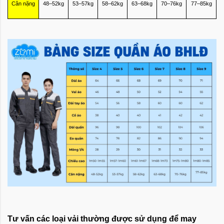
Cân nặng
48–52kg
53–57kg
58–62kg
63–68kg
70–76kg
77–85kg
Tư vấn các loại vải thường được sử dụng để may