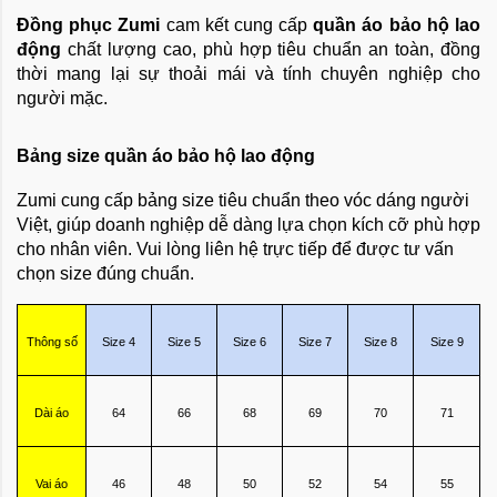
Đồng phục Zumi
cam kết cung cấp
quần áo bảo hộ lao
động
chất lượng cao, phù hợp tiêu chuẩn an toàn, đồng
thời mang lại sự thoải mái và tính chuyên nghiệp cho
người mặc.
Bảng size quần áo bảo hộ lao động
Zumi cung cấp bảng size tiêu chuẩn theo vóc dáng người
Việt, giúp doanh nghiệp dễ dàng lựa chọn kích cỡ phù hợp
cho nhân viên. Vui lòng liên hệ trực tiếp để được tư vấn
chọn size đúng chuẩn.
Thông số
Size 4
Size 5
Size 6
Size 7
Size 8
Size 9
Dài áo
64
66
68
69
70
71
Vai áo
46
48
50
52
54
55