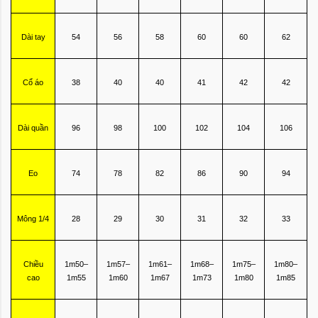
Dài tay
54
56
58
60
60
62
Cổ áo
38
40
40
41
42
42
Dài quần
96
98
100
102
104
106
Eo
74
78
82
86
90
94
Mông 1/4
28
29
30
31
32
33
Chiều
1m50–
1m57–
1m61–
1m68–
1m75–
1m80–
cao
1m55
1m60
1m67
1m73
1m80
1m85