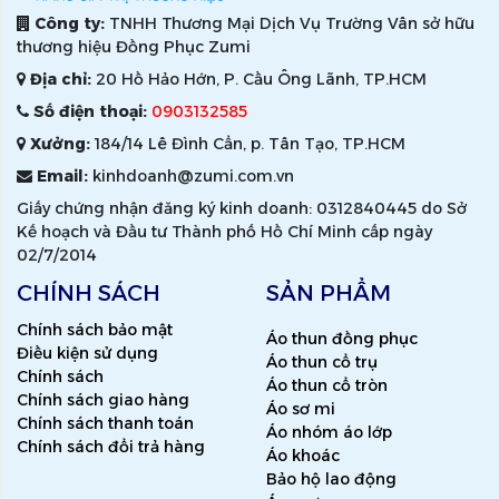
Công ty:
TNHH Thương Mại Dịch Vụ Trường Vân sở hữu
thương hiệu Đồng Phục Zumi
Địa chỉ:
20 Hồ Hảo Hớn, P. Cầu Ông Lãnh, TP.HCM
Số điện thoại:
0903132585
Xưởng:
184/14 Lê Đình Cẩn, p. Tân Tạo, TP.HCM
Email:
kinhdoanh@zumi.com.vn
Giấy chứng nhận đăng ký kinh doanh: 0312840445 do Sở
Kế hoạch và Đầu tư Thành phố Hồ Chí Minh cấp ngày
02/7/2014
CHÍNH SÁCH
SẢN PHẨM
Chính sách bảo mật
Áo thun đồng phục
Điều kiện sử dụng
Áo thun cổ trụ
Chính sách
Áo thun cổ tròn
Chính sách giao hàng
Áo sơ mi
Chính sách thanh toán
Áo nhóm áo lớp
Chính sách đổi trả hàng
Áo khoác
Bảo hộ lao động