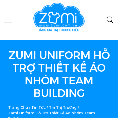
ZUMI UNIFORM HỖ
TRỢ THIẾT KẾ ÁO
NHÓM TEAM
BUILDING
Trang Chủ
/
Tin Tức
/
Tin Thị Trường
/
Zumi Uniform Hỗ Trợ Thiết Kế Áo Nhóm Team