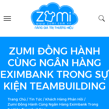
ZUMI ĐỒNG HÀNH
CÙNG NGÂN HÀNG
EXIMBANK TRONG SỰ
KIỆN TEAMBUILDING
Trang Chủ
/
Tin Tức
/
Khách Hàng Phản Hồi
/
Zumi Đồng Hành Cùng Ngân Hàng Eximbank Trong