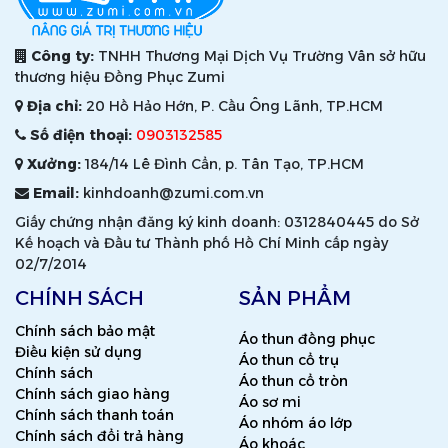
Công ty:
TNHH Thương Mại Dịch Vụ Trường Vân sở hữu
thương hiệu Đồng Phục Zumi
Địa chỉ:
20 Hồ Hảo Hớn, P. Cầu Ông Lãnh, TP.HCM
Số điện thoại:
0903132585
Xưởng:
184/14 Lê Đình Cẩn, p. Tân Tạo, TP.HCM
Email:
kinhdoanh@zumi.com.vn
Giấy chứng nhận đăng ký kinh doanh: 0312840445 do Sở
Kế hoạch và Đầu tư Thành phố Hồ Chí Minh cấp ngày
02/7/2014
CHÍNH SÁCH
SẢN PHẨM
Chính sách bảo mật
Áo thun đồng phục
Điều kiện sử dụng
Áo thun cổ trụ
Chính sách
Áo thun cổ tròn
Chính sách giao hàng
Áo sơ mi
Chính sách thanh toán
Áo nhóm áo lớp
Chính sách đổi trả hàng
Áo khoác