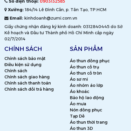
Số điện thoại:
0903132585
Xưởng:
184/14 Lê Đình Cẩn, p. Tân Tạo, TP.HCM
Email:
kinhdoanh@zumi.com.vn
Giấy chứng nhận đăng ký kinh doanh: 0312840445 do Sở
Kế hoạch và Đầu tư Thành phố Hồ Chí Minh cấp ngày
02/7/2014
CHÍNH SÁCH
SẢN PHẨM
Chính sách bảo mật
Áo thun đồng phục
Điều kiện sử dụng
Áo thun cổ trụ
Chính sách
Áo thun cổ tròn
Chính sách giao hàng
Áo sơ mi
Chính sách thanh toán
Áo nhóm áo lớp
Chính sách đổi trả hàng
Áo khoác
Bảo hộ lao động
Áo mưa
Nón đồng phục
Tạp Dề
Áo thun thời trang
Áo thun 3D