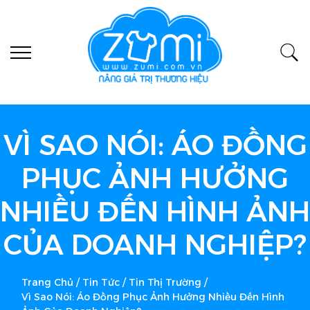
VÌ SAO NÓI: ÁO ĐỒNG
PHỤC ẢNH HƯỞNG
NHIỀU ĐẾN HÌNH ẢNH
CỦA DOANH NGHIỆP?
Trang Chủ
/
Tin Tức
/
Tin Thị Trường
/
Vì Sao Nói: Áo Đồng Phục Ảnh Hưởng Nhiều Đến Hình