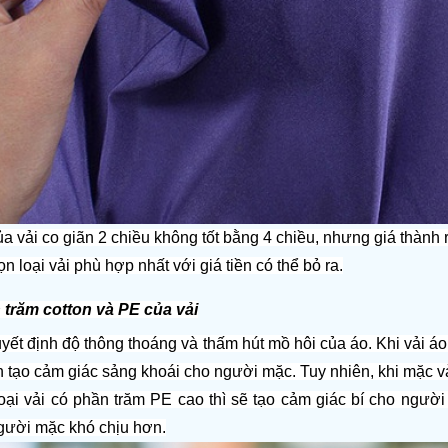
a vải co giãn 2 chiều không tốt bằng 4 chiều, nhưng giá thành r
ọn loại vải phù hợp nhất với giá tiền có thể bỏ ra.
n trăm cotton và PE của vải
quyết định độ thông thoáng và thấm hút mồ hôi của áo. Khi vải á
tạo cảm giác sảng khoái cho người mặc. Tuy nhiên, khi mặc vải 
loại vải có phần trăm PE cao thì sẽ tạo cảm giác bí cho ngườ
gười mặc khó chịu hơn.