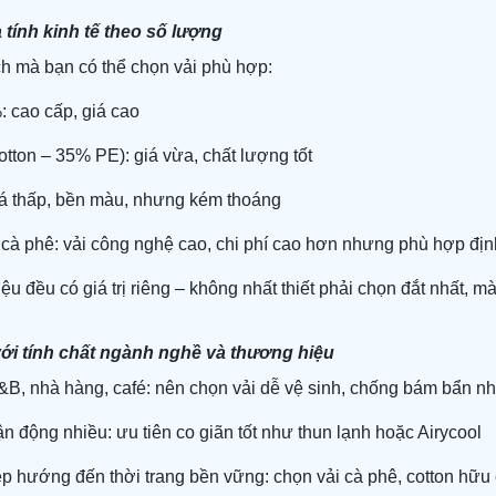
à tính kinh tế theo số lượng
h mà bạn có thể chọn vải phù hợp:
: cao cấp, giá cao
tton – 35% PE): giá vừa, chất lượng tốt
á thấp, bền màu, nhưng kém thoáng
i cà phê: vải công nghệ cao, chi phí cao hơn nhưng phù hợp đị
iệu đều có giá trị riêng – không nhất thiết phải chọn đắt nhất, m
ới tính chất ngành nghề và thương hiệu
&B, nhà hàng, café: nên chọn vải dễ vệ sinh, chống bám bẩn 
n động nhiều: ưu tiên co giãn tốt như thun lạnh hoặc Airycool
p hướng đến thời trang bền vững: chọn vải cà phê, cotton hữu