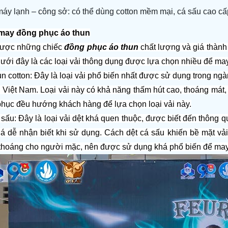
máy lạnh – công sở: có thể dùng cotton mềm mại, cá sấu cao cấ
i may đồng phục áo thun
ược những chiếc 
đồng phục áo thun 
chất lượng và giá thành 
Dưới đây là các loại vải thông dụng được lựa chọn nhiều để ma
un cotton: Đây là loại vải phổ biến nhất được sử dụng trong ngà
i Việt Nam. Loại vải này có khả năng thấm hút cao, thoáng mát, 
hục đều hướng khách hàng để lựa chọn loại vải này.
 sấu: Đây là loại vải dệt khá quen thuộc, được biết đến thông q
á dễ nhận biết khi sử dụng. Cách dệt cá sấu khiến bề mặt vải 
thoáng cho người mặc, nên được sử dụng khá phổ biến để may