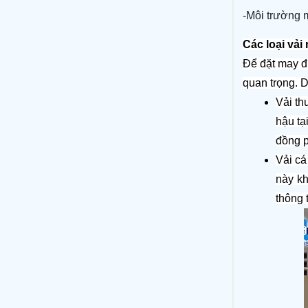
-Môi trường 
Các loại vả
Để đặt may đ
quan trọng. 
Vải th
hậu tạ
đồng p
Vải cá
này kh
thông 