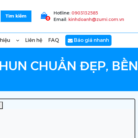
Hotline:
0903132585
0
Email:
kinhdoanh@zumi.com.vn
thiệu
Liên hệ
FAQ
Báo giá nhanh
THUN CHUẨN ĐẸP, BỀN
]