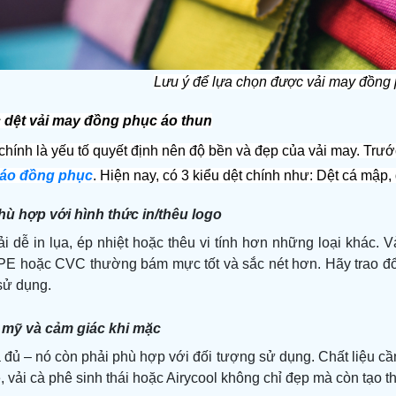
Lưu ý để lựa chọn được vải may đồng 
c dệt vải may đồng phục áo thun
chính là yếu tố quyết định nên độ bền và đẹp của vải may. Trướ
áo đồng phục
. Hiện nay, có 3 kiểu dệt chính như: Dệt cá mập, 
ù hợp với hình thức in/thêu logo
ải dễ in lụa, ép nhiệt hoặc thêu vi tính hơn những loại khác.
i PE hoặc CVC thường bám mực tốt và sắc nét hơn. Hãy trao đổi
sử dụng.
 mỹ và cảm giác khi mặc
 đủ – nó còn phải phù hợp với đối tượng sử dụng. Chất liệu cầ
 vải cà phê sinh thái hoặc Airycool không chỉ đẹp mà còn tạo 