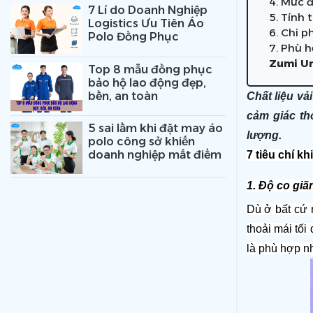
4. Mức đ
7 Lí do Doanh Nghiệp
5. Tính
Logistics Ưu Tiên Áo
6. Chi p
Polo Đồng Phục
7. Phù h
Zumi Un
Top 8 mẫu đồng phục
bảo hộ lao động đẹp,
bền, an toàn
Chất liệu vả
cảm giác th
5 sai lầm khi đặt may áo
lượng.
polo công sở khiến
doanh nghiệp mất điểm
7 tiêu chí k
1. Độ co gi
Dù ở bất cứ 
thoải mái tối
là phù hợp nh