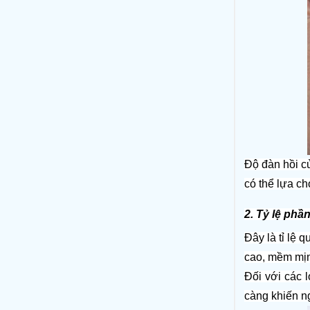
Độ đàn hồi củ
có thể lựa ch
2. Tỷ lệ phầ
Đây là tỉ lệ 
cao, mềm mịn 
Đối với các 
càng khiến n