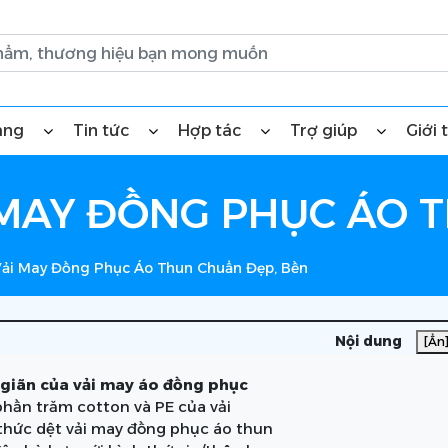
àng
Tin tức
Hợp tác
Trợ giúp
Giới 
I MAY ĐỒNG PHỤC ÁO 
Vải May Đồng Phục Áo Thun Chuẩn Đẹp, Bền
Nội dung
[Ẩn
o giãn của vải may áo đồng phục
 phần trăm cotton và PE của vải
 thức dệt vải may đồng phục áo thun