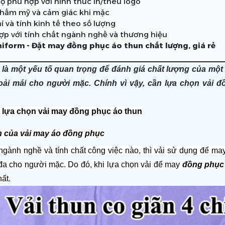
ộ phù hợp với hình thức in/thêu logo
 thẩm mỹ và cảm giác khi mặc
hí và tính kinh tế theo số lượng
ợp với tính chất ngành nghề và thương hiệu
iform - Đặt may đồng phục áo thun chất lượng, giá rẻ
i là một yếu tố quan trọng để đánh giá chất lượng của một 
oải mái cho người mặc. Chính vì vậy, cần lựa chọn vải 
hi lựa chọn vải may đồng phục áo thun
ãn của vải may áo đồng phục
ngành nghề và tính chất công việc nào, thì vải sử dụng để ma
 đa cho người mặc. Do đó, khi lựa chọn vải để may 
đồng phục 
ất.