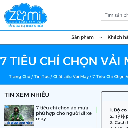
Sản phẩm
Khách h
7 TIÊU CHÍ CHỌN VẢ
Trang Chủ
/
Tin Tức
/
Chất Liệu Vải May
/
7 Tiêu Chí Chọn 
TIN XEM NHIỀU
7 tiêu chí chọn áo mưa
1. Độ c
phù hợp cho người đi xe
2. Tỷ lệ
máy
3. Cách