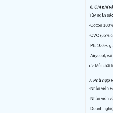
6. Chi phí v
Tùy ngân sác
-Cotton 100%
-CVC (65% co
-PE 100%: gi
-Airycool, vả
👉 Mỗi chất l
7. Phù hợp v
-Nhân viên F
-Nhân viên vậ
-Doanh nghiệ