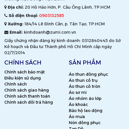
Địa chỉ:
20 Hồ Hảo Hớn, P. Cầu Ông Lãnh, TP.HCM
Số điện thoại:
0903132585
Xưởng:
184/14 Lê Đình Cẩn, p. Tân Tạo, TP.HCM
Email:
kinhdoanh@zumi.com.vn
Giấy chứng nhận đăng ký kinh doanh: 0312840445 do Sở
Kế hoạch và Đầu tư Thành phố Hồ Chí Minh cấp ngày
02/7/2014
CHÍNH SÁCH
SẢN PHẨM
Chính sách bảo mật
Áo thun đồng phục
Điều kiện sử dụng
Áo thun cổ trụ
Chính sách
Áo thun cổ tròn
Chính sách giao hàng
Áo sơ mi
Chính sách thanh toán
Áo nhóm áo lớp
Chính sách đổi trả hàng
Áo khoác
Bảo hộ lao động
Áo mưa
Nón đồng phục
Tạp Dề