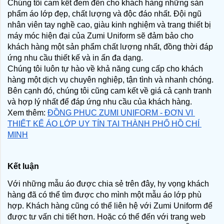
Chúng tôi cam kết đem đến cho khách hàng những sản 
phẩm áo lớp đẹp, chất lượng và độc đáo nhất. Đội ngũ 
nhân viên tay nghề cao, giàu kinh nghiệm và trang thiết bị 
máy móc hiện đại của Zumi Uniform sẽ đảm bảo cho 
khách hàng một sản phẩm chất lượng nhất, đồng thời đáp 
ứng nhu cầu thiết kế và in ấn đa dạng.
Chúng tôi luôn tự hào về khả năng cung cấp cho khách 
hàng một dịch vụ chuyên nghiệp, tận tình và nhanh chóng. 
Bên cạnh đó, chúng tôi cũng cam kết về giá cả cạnh tranh 
và hợp lý nhất để đáp ứng nhu cầu của khách hàng.
Xem thêm: 
ĐỒNG PHỤC ZUMI UNIFORM - ĐƠN VỊ 
THIẾT KẾ ÁO LỚP UY TÍN TẠI THÀNH PHỐ HỒ CHÍ 
MINH
Kết luận
Với những mẫu áo được chia sẻ trên đây, hy vọng khách 
hàng đã có thể tìm được cho mình một mẫu áo lớp phù 
hợp. Khách hàng cũng có thể liên hệ với Zumi Uniform để 
được tư vấn chi tiết hơn. Hoặc có thể đến với trang web 