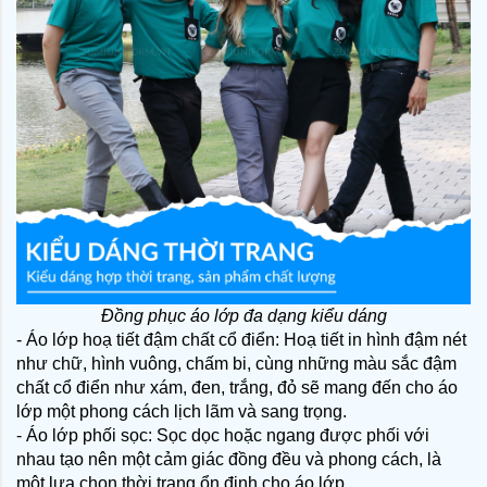
Đồng phục áo lớp đa dạng kiểu dáng
- Áo lớp hoạ tiết đậm chất cổ điển: Hoạ tiết in hình đậm nét 
như chữ, hình vuông, chấm bi, cùng những màu sắc đậm 
chất cổ điển như xám, đen, trắng, đỏ sẽ mang đến cho áo 
lớp một phong cách lịch lãm và sang trọng.
- Áo lớp phối sọc: Sọc dọc hoặc ngang được phối với 
nhau tạo nên một cảm giác đồng đều và phong cách, là 
một lựa chọn thời trang ổn định cho áo lớp.