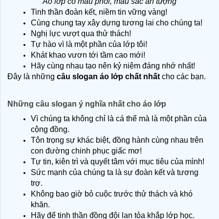
Áo lớp có mẫu phối, màu sắc ấn tượng
Tinh thần đoàn kết, niềm tin vững vàng!
Cùng chung tay xây dựng tương lai cho chúng ta!
Nghị lực vượt qua thử thách!
Tự hào vì là một phần của lớp tôi!
Khát khao vươn tới tầm cao mới!
Hãy cùng nhau tạo nên kỷ niệm đáng nhớ nhất!
Đây là những
 câu slogan áo lớp chất nhất
 cho các bạn.
Những câu slogan ý nghĩa nhất cho áo lớp
Vì chúng ta không chỉ là cá thể mà là một phần của 
cộng đồng.
Tôn trọng sự khác biệt, đồng hành cùng nhau trên 
con đường chinh phục giấc mơ!
Tự tin, kiên trì và quyết tâm với mục tiêu của mình!
Sức mạnh của chúng ta là sự đoàn kết và tương 
trợ.
Không bao giờ bỏ cuộc trước thử thách và khó 
khăn.
Hãy để tinh thần đồng đội lan tỏa khắp lớp học.