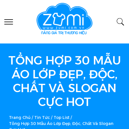
TỔNG HỢP 30 MẪU
ÁO LỚP ĐẸP, ĐỘC,
CHẤT VÀ SLOGAN
CỰC HOT
Trang Chủ
/
Tin Tức
/
Top List
/
Tổng Hợp 30 Mẫu Áo Lớp Đẹp, Độc, Chất Và Slogan