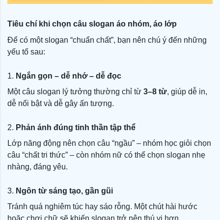
Tiêu chí khi chọn câu slogan áo nhóm, áo lớp
Để có một slogan “chuẩn chất”, bạn nên chú ý đến những
yếu tố sau:
1.
Ngắn gọn – dễ nhớ – dễ đọc
Một câu slogan lý tưởng thường chỉ từ
3–8 từ
, giúp dễ in,
dễ nổi bật và dễ gây ấn tượng.
2.
Phản ánh đúng tinh thần tập thể
Lớp năng động nên chọn câu “ngầu” – nhóm học giỏi chọn
câu “chất tri thức” – còn nhóm nữ có thể chọn slogan nhẹ
nhàng, đáng yêu.
3.
Ngôn từ sáng tạo, gần gũi
Tránh quá nghiêm túc hay sáo rỗng. Một chút hài hước
hoặc chơi chữ sẽ khiến slogan trở nên thú vị hơn.