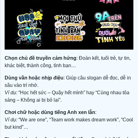
Chọn chủ đề truyền cảm hứng
: Đoàn kết, tuổi trẻ, tự tin,
khác biệt, thành công, tình bạn…
Dùng vần hoặc nhịp điệu
: Giúp câu slogan dễ đọc, dễ in
sâu vào trí nhớ.
Ví dụ:
“Học hết sức – Quậy hết mình” hay “Cùng nhau tỏa
sáng – Không ai bị bỏ lại”.
Chơi chữ hoặc dùng tiếng Anh xen lẫn
:
Ví dụ:
“We are one”, “Team work makes dream work”, “Cool
but kind”…