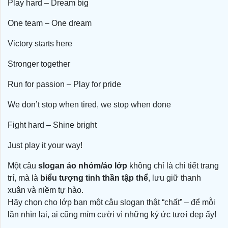
Play hard – Dream big
One team – One dream
Victory starts here
Stronger together
Run for passion – Play for pride
We don’t stop when tired, we stop when done
Fight hard – Shine bright
Just play it your way!
Một câu
slogan áo nhóm/áo lớp
không chỉ là chi tiết trang
trí, mà là
biểu tượng tinh thần tập thể
, lưu giữ thanh
xuân và niềm tự hào.
Hãy chọn cho lớp bạn một câu slogan thật “chất” – để mỗi
lần nhìn lại, ai cũng mỉm cười vì những ký ức tươi đẹp ấy!