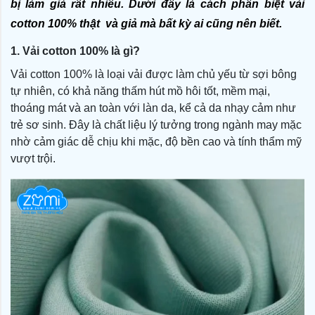
bị làm giả rất nhiều. Dưới đây là cách phân biệt vải 
cotton 100% thật  và giả mà bất kỳ ai cũng nên biết.
1. Vải cotton 100% là gì?
Vải cotton 100% là loại vải được làm chủ yếu từ sợi bông
tự nhiên, có khả năng thấm hút mồ hôi tốt, mềm mại,
thoáng mát và an toàn với làn da, kể cả da nhạy cảm như
trẻ sơ sinh. Đây là chất liệu lý tưởng trong ngành may mặc
nhờ cảm giác dễ chịu khi mặc, độ bền cao và tính thẩm mỹ
vượt trội.