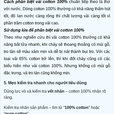
Cách phân biệt vải cotton 100% 
chuẩn tiếp theo là thử 
với nước. Dòng cotton 100% thường có khả năng thấm hút 
tốt, độ lan nước càng rộng thì chất lượng vải càng tốt vì 
phần trăm cotton trong vải cao.
Sử dụng lửa để phân biệt vải cotton 100%
Theo như nghiên cứu thì vải cotton 100% thường có khả 
năng bắt lửa nhanh, khi cháy sẽ thoang thoảng có mùi gỗ, 
tro tàn sẽ màu xám mịn và dễ bị nát thành bụi tro. Với các 
loại vải 65% cotton trở lên, thì khi đốt cháy cũng có các 
biểu hiện như vải cotton 100%. Nhưng không có mùi gỗ 
đặc trưng, và tro tàn cũng không mịn.
5. Mẹo kiểm tra nhanh cho người tiêu dùng
Dùng lực vò và kiểm tra
vết nhăn
– cotton 100% nhăn rõ
ràng.
Kiểm tra nhãn sản phẩm – tìm từ “
100% cotton
” hoặc
“
pure cotton
”.