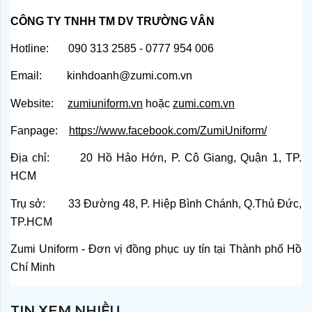
CÔNG TY TNHH TM DV TRƯỜNG VÂN
Hotline:       090 313 2585 - 0777 954 006
Email:         kinhdoanh@zumi.com.vn
Website:    
zumiuniform.vn
 hoặc
zumi.com.vn
Fanpage:   
https://www.facebook.com/ZumiUniform/
Địa chỉ:       20 Hồ Hảo Hớn, P. Cô Giang, Quận 1, TP. 
HCM
Trụ sở:        33 Đường 48, P. Hiệp Bình Chánh, Q.Thủ Đức, 
TP.HCM
Zumi Uniform - Đơn vị đồng phục uy tín tại Thành phố Hồ 
Chí Minh
TIN XEM NHIỀU