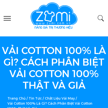
VẢI COTTON 100% LÀ
GÌ? CÁCH PHÂN BIỆT
VẢI COTTON 100%
THẬT VÀ GIẢ
Trang Chủ
/
Tin Tức
/
Chất Liệu Vải May
/
Vải Cotton 100% Là Gì? Cách Phân Biệt Vải Cotton