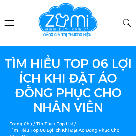
TÌM HIỂU TOP 06 LỢI
ÍCH KHI ĐẶT ÁO
ĐỒNG PHỤC CHO
NHÂN VIÊN
Trang Chủ
/
Tin Tức
/
Top List
/
Tìm Hiểu Top 06 Lợi Ích Khi Đặt Áo Đồng Phục Cho