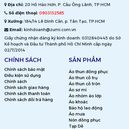
Địa chỉ:
20 Hồ Hảo Hớn, P. Cầu Ông Lãnh, TP.HCM
Số điện thoại:
0903132585
Xưởng:
184/14 Lê Đình Cẩn, p. Tân Tạo, TP.HCM
Email:
kinhdoanh@zumi.com.vn
Giấy chứng nhận đăng ký kinh doanh: 0312840445 do Sở
Kế hoạch và Đầu tư Thành phố Hồ Chí Minh cấp ngày
02/7/2014
CHÍNH SÁCH
SẢN PHẨM
Chính sách bảo mật
Áo thun đồng phục
Điều kiện sử dụng
Áo thun cổ trụ
Chính sách
Áo thun cổ tròn
Chính sách giao hàng
Áo sơ mi
Chính sách thanh toán
Áo nhóm áo lớp
Chính sách đổi trả hàng
Áo khoác
Bảo hộ lao động
Áo mưa
Nón đồng phục
Tạp Dề