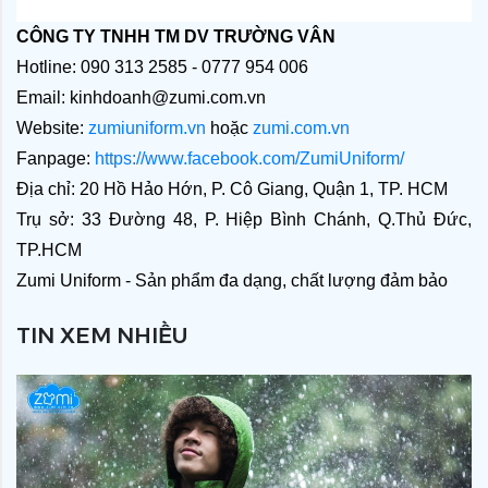
CÔNG TY TNHH TM DV TRƯỜNG VÂN
Hotline: 090 313 2585 - 0777 954 006
Email: kinhdoanh@zumi.com.vn
Website: 
zumiuniform.vn
 hoặc 
zumi.com.vn
Fanpage: 
https://www.facebook.com/ZumiUniform/
Địa chỉ: 20 Hồ Hảo Hớn, P. Cô Giang, Quận 1, TP. HCM
Trụ sở: 33 Đường 48, P. Hiệp Bình Chánh, Q.Thủ Đức, 
TP.HCM
Zumi Uniform - Sản phẩm đa dạng, chất lượng đảm bảo
TIN XEM NHIỀU