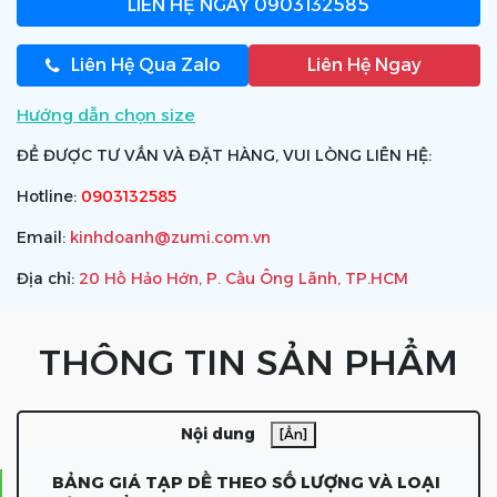
LIÊN HỆ NGAY
0903132585
Liên Hệ Qua Zalo
Liên Hệ Ngay
Hướng dẫn chọn size
ĐỂ ĐƯỢC TƯ VẤN VÀ ĐẶT HÀNG, VUI LÒNG LIÊN HỆ:
Hotline:
0903132585
Email:
kinhdoanh@zumi.com.vn
Địa chỉ:
20 Hồ Hảo Hớn, P. Cầu Ông Lãnh, TP.HCM
THÔNG TIN SẢN PHẨM
Nội dung
[Ẩn]
BẢNG GIÁ TẠP DỀ THEO SỐ LƯỢNG VÀ LOẠI