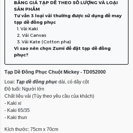
BẢNG GIÁ TẠP DỀ THEO SỐ LƯỢNG VÀ LOẠI
SẢN PHẨM
Tư vấn 3 loại vải thường được sử dụng để may
tạp dề đồng phục
1. Vải Kaki
2. Vải Canvas
3. Vải Kate (Cotton pha)
Vì sao nên chọn Zumi để đặt tạp dề đồng
phục?
Tạp Dề Đồng Phục Chuột Mickey - TD052000
Loại:
Tạp dề đồng phục
dài, có dây cột
Độ tuổi: Người lớn
Chất liệu vải (Tùy theo yêu cầu của khách)
- Kaki xi
- Kaki 65/35
- Kaki thun
Kích thước: 75cm x 70cm