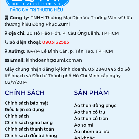
Công ty:
TNHH Thương Mại Dịch Vụ Trường Vân sở hữu
thương hiệu Đồng Phục Zumi
Địa chỉ:
20 Hồ Hảo Hớn, P. Cầu Ông Lãnh, TP.HCM
Số điện thoại:
0903132585
Xưởng:
184/14 Lê Đình Cẩn, p. Tân Tạo, TP.HCM
Email:
kinhdoanh@zumi.com.vn
Giấy chứng nhận đăng ký kinh doanh: 0312840445 do Sở
Kế hoạch và Đầu tư Thành phố Hồ Chí Minh cấp ngày
02/7/2014
CHÍNH SÁCH
SẢN PHẨM
Chính sách bảo mật
Áo thun đồng phục
Điều kiện sử dụng
Áo thun cổ trụ
Chính sách
Áo thun cổ tròn
Chính sách giao hàng
Áo sơ mi
Chính sách thanh toán
Áo nhóm áo lớp
Chính sách đổi trả hàng
Áo khoác