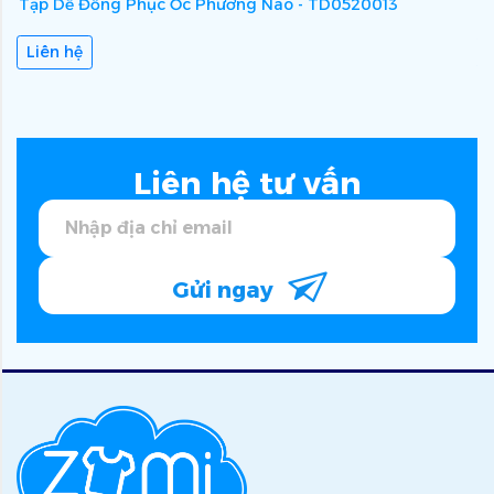
Tạp Dề Đồng Phục Ốc Phương Nào - TD0520013
T
Liên hệ
Liên hệ tư vấn
Gửi ngay