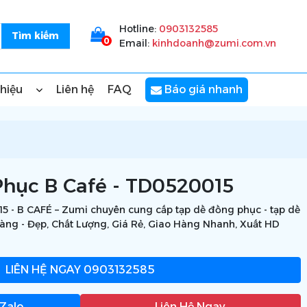
Hotline:
0903132585
0
Email:
kinhdoanh@zumi.com.vn
thiệu
Liên hệ
FAQ
Báo giá nhanh
hục B Café - TD0520015
 - B CAFÉ – Zumi chuyên cung cấp tạp dề đồng phục - tạp dề
hàng - Đẹp, Chất Lượng, Giá Rẻ, Giao Hàng Nhanh, Xuất HD
LIÊN HỆ NGAY
0903132585
 Zalo
Liên Hệ Ngay