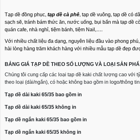
Tạp dề đồng phục,
tạp dề cà phê
, tạp dề vuông, tạp dề có 
sạch sẽ, tránh bám thức ăn, nước uống, bụi bẩn mà tạp dề cò
quán cafe, nhà nghỉ, tiệm bánh, tiệm Nail,….
Với nhiều chất liệu đa dạng, nguyên liệu đầu vào phong phú,
hài lòng hàng trăm khách hàng với nhiều mẫu tạp dề đẹp đượ
BẢNG GIÁ TẠP DỀ THEO SỐ LƯỢNG VÀ LOẠI SẢN PH
Chúng tôi cung cấp các loại tạp dề kaki chất lượng cao với 
theo loại (dài/ngắn), có hoặc không bao gồm in logo/thông tin
Tạp dề dài kaki 65/35 bao gồm in
Tạp dề dài kaki 65/35 không in
Tạp dề ngắn kaki 65/35 bao gồm in
Tạp dề ngắn kaki 65/35 không in