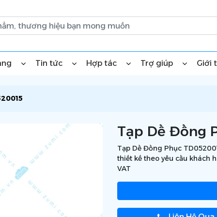
àng
Tin tức
Hợp tác
Trợ giúp
Giới 
520015
Tạp Dề Đồng P
Tạp Dề Đồng Phục TD0520015
thiết kế theo yêu cầu khách 
VAT
Liên Hệ Qua