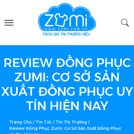
REVIEW ĐỒNG PHỤC
ZUMI: CƠ SỞ SẢN
XUẤT ĐỒNG PHỤC UY
TÍN HIỆN NAY
Trang Chủ
/
Tin Tức
/
Tin Thị Trường
/
Review Đồng Phục Zumi: Cơ Sở Sản Xuất Đồng Phục