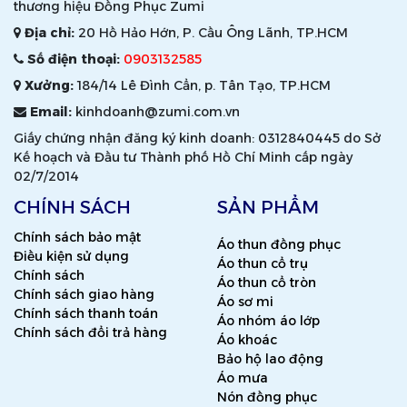
thương hiệu Đồng Phục Zumi
Địa chỉ:
20 Hồ Hảo Hớn, P. Cầu Ông Lãnh, TP.HCM
Số điện thoại:
0903132585
Xưởng:
184/14 Lê Đình Cẩn, p. Tân Tạo, TP.HCM
Email:
kinhdoanh@zumi.com.vn
Giấy chứng nhận đăng ký kinh doanh: 0312840445 do Sở
Kế hoạch và Đầu tư Thành phố Hồ Chí Minh cấp ngày
02/7/2014
CHÍNH SÁCH
SẢN PHẨM
Chính sách bảo mật
Áo thun đồng phục
Điều kiện sử dụng
Áo thun cổ trụ
Chính sách
Áo thun cổ tròn
Chính sách giao hàng
Áo sơ mi
Chính sách thanh toán
Áo nhóm áo lớp
Chính sách đổi trả hàng
Áo khoác
Bảo hộ lao động
Áo mưa
Nón đồng phục