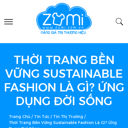
THỜI TRANG BỀN
VỮNG SUSTAINABLE
FASHION LÀ GÌ? ỨNG
DỤNG ĐỜI SỐNG
Trang Chủ
/
Tin Tức
/
Tin Thị Trường
/
Thời Trang Bền Vững Sustainable Fashion Là Gì? Ứng