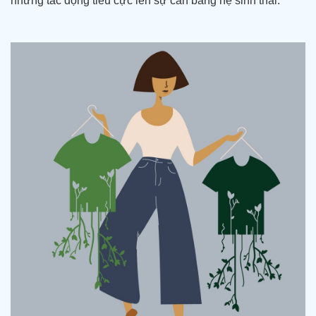
những tác động tiêu cực lên sự cân bằng hệ sinh thái.