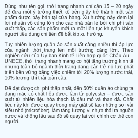
Đúng như tên gọi, thời trang nhanh chỉ cần 15 – 20 ngày
để đưa một ý tưởng thiết kế trên giấy trở thành một sản
phẩm được bày bán tại cửa hàng. Xu hướng này đem lại
lợi nhuận vô cùng lớn cho các nhà bán lẻ bới chi phí sản
xuất thấp, các sản phẩm mới ra mắt liên tục khuyến khích
người tiêu dùng chi tiền để bắt kịp xu hướng.
Tuy nhiên
lượng quần áo sản xuất càng nhiều thì áp lực
của ngành thời trang lên môi trường càng lớn
. Theo
nghiên cứu của Ủy ban Kinh tế Liên hợp quốc Châu Âu –
UNECE, thời trang nhanh mang cơ hội tăng trưởng kinh tế
nhưng toàn bộ ngành thời trang đang cản trở nỗ lực phát
triển bền vững bằng việc chiếm tới 20% lượng nước thải,
10% lượng khí thải toàn cầu.
Để đạt được chi phí
thấp nhất
, đến 50% quần áo chúng ta
đang mặc có chất liệu được làm từ polyester – được sản
xuất từ nhiên liệu hóa thạch là dầu mỏ và than đá. Chất
liệu này khi được quay trong máy giặt sẽ tạo những sợi vải
siêu nhỏ (microfiber), làm tăng lượng vi nhựa thải ra nguồn
nước và không lâu sau đó sẽ quay lại với chính cơ thể con
người.