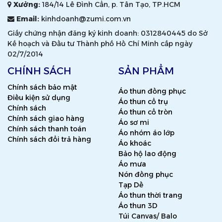
Xưởng:
184/14 Lê Đình Cẩn, p. Tân Tạo, TP.HCM
Email:
kinhdoanh@zumi.com.vn
Giấy chứng nhận đăng ký kinh doanh: 0312840445 do Sở
Kế hoạch và Đầu tư Thành phố Hồ Chí Minh cấp ngày
02/7/2014
CHÍNH SÁCH
SẢN PHẨM
Chính sách bảo mật
Áo thun đồng phục
Điều kiện sử dụng
Áo thun cổ trụ
Chính sách
Áo thun cổ tròn
Chính sách giao hàng
Áo sơ mi
Chính sách thanh toán
Áo nhóm áo lớp
Chính sách đổi trả hàng
Áo khoác
Bảo hộ lao động
Áo mưa
Nón đồng phục
Tạp Dề
Áo thun thời trang
Áo thun 3D
Túi Canvas/ Balo