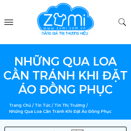
NHỮNG QUA LOA
CẦN TRÁNH KHI ĐẶT
ÁO ĐỒNG PHỤC
Trang Chủ
/
Tin Tức
/
Tin Thị Trường
/
Những Qua Loa Cần Tránh Khi Đặt Áo Đồng Phục