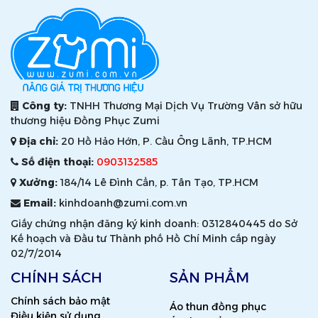
Công ty:
TNHH Thương Mại Dịch Vụ Trường Vân sở hữu
thương hiệu Đồng Phục Zumi
Địa chỉ:
20 Hồ Hảo Hớn, P. Cầu Ông Lãnh, TP.HCM
Số điện thoại:
0903132585
Xưởng:
184/14 Lê Đình Cẩn, p. Tân Tạo, TP.HCM
Email:
kinhdoanh@zumi.com.vn
Giấy chứng nhận đăng ký kinh doanh: 0312840445 do Sở
Kế hoạch và Đầu tư Thành phố Hồ Chí Minh cấp ngày
02/7/2014
CHÍNH SÁCH
SẢN PHẨM
Chính sách bảo mật
Áo thun đồng phục
Điều kiện sử dụng