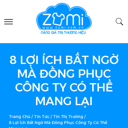
8 LỢI ÍCH BẤT NGỜ
MÀ ĐỒNG PHỤC
CÔNG TY CÓ THỂ
MANG LẠI
Trang Chủ
/
Tin Tức
/
Tin Thị Trường
/
8 Lợi Ích Bất Ngờ Mà Đồng Phục Công Ty Có Thể