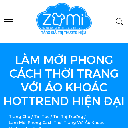
LÀM MỚI PHONG
CÁCH THỜI TRANG
VỚI ÁO KHOÁC
HOTTREND HIỆN ĐẠI
Trang Chủ
/
Tin Tức
/
Tin Thị Trường
/
Làm Mới Phong Cách Thời Trang Với Áo Khoác