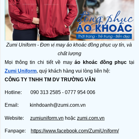
Zumi Uniform - Đơn vị may áo khoác đồng phục uy tín, và 
chất lượng
Mọi thông tin chi tiết về may 
áo khoác đồng phục
 tại 
Zumi Uniform
, quý khách hàng vui lòng liên hệ:
CÔNG TY TNHH TM DV TRƯỜNG VÂN
Hotline: 090 313 2585 - 0777 954 006
Email: kinhdoanh@zumi.com.vn
Website:
zumiuniform.vn
hoặc
zumi.com.vn
Fanpage:
https://www.facebook.com/ZumiUniform/