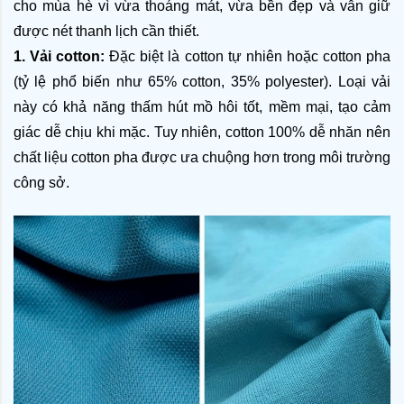
cho mùa hè vì vừa thoáng mát, vừa bền đẹp và vẫn giữ 
được nét thanh lịch cần thiết.
1. Vải cotton:
 Đặc biệt là cotton tự nhiên hoặc cotton pha 
(tỷ lệ phổ biến như 65% cotton, 35% polyester). Loại vải 
này có khả năng thấm hút mồ hôi tốt, mềm mại, tạo cảm 
giác dễ chịu khi mặc. Tuy nhiên, cotton 100% dễ nhăn nên 
chất liệu cotton pha được ưa chuộng hơn trong môi trường 
công sở.