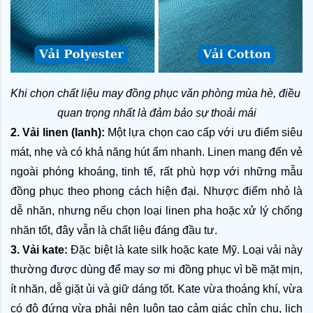
Khi chọn chất liệu may đồng phục văn phòng mùa hè, điều 
quan trọng nhất là đảm bảo sự thoải mái
2. Vải linen (lanh):
 Một lựa chọn cao cấp với ưu điểm siêu 
mát, nhẹ và có khả năng hút ẩm nhanh. Linen mang đến vẻ 
ngoài phóng khoáng, tinh tế, rất phù hợp với những mẫu 
đồng phục theo phong cách hiện đại. Nhược điểm nhỏ là 
dễ nhăn, nhưng nếu chọn loại linen pha hoặc xử lý chống 
nhăn tốt, đây vẫn là chất liệu đáng đầu tư.
3. Vải kate:
 Đặc biệt là kate silk hoặc kate Mỹ. Loại vải này 
thường được dùng để may sơ mi đồng phục vì bề mặt mịn, 
ít nhăn, dễ giặt ủi và giữ dáng tốt. Kate vừa thoáng khí, vừa 
có độ đứng vừa phải nên luôn tạo cảm giác chỉn chu, lịch 