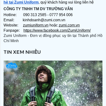
hè tại Zumi Uniform
, quý khách hàng vui lòng liên hệ
CÔNG TY TNHH TM DV TRƯỜNG VÂN
Hotline: 090 313 2585 - 0777 954 006
Email: kinhdoanh@zumi.com.vn
Website:
zumiuniform.vn
hoặc
zumi.com.vn
Fanpage:
https://www.facebook.com/ZumiUniform/
Zumi Uniform - Đơn vị đồng phục uy tín tại Thành phố Hồ
Chí Minh
TIN XEM NHIỀU