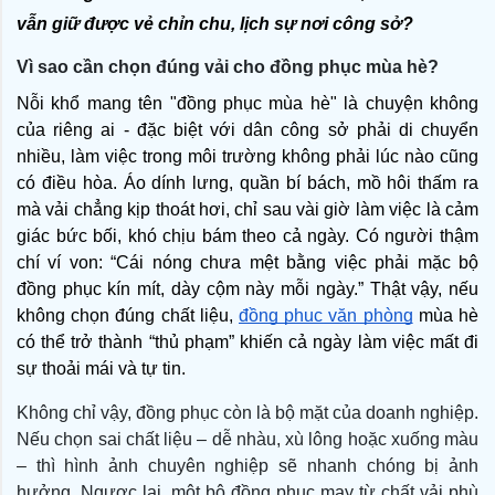
vẫn giữ được vẻ chỉn chu, lịch sự nơi công sở?
Vì sao cần chọn đúng vải cho đồng phục mùa hè?
Nỗi khổ mang tên "đồng phục mùa hè" là chuyện không 
của riêng ai - đặc biệt với dân công sở phải di chuyển 
nhiều, làm việc trong môi trường không phải lúc nào cũng 
có điều hòa. Áo dính lưng, quần bí bách, mồ hôi thấm ra 
mà vải chẳng kịp thoát hơi, chỉ sau vài giờ làm việc là cảm 
giác bức bối, khó chịu bám theo cả ngày. Có người thậm 
chí ví von: “Cái nóng chưa mệt bằng việc phải mặc bộ 
đồng phục kín mít, dày cộm này mỗi ngày.” Thật vậy, nếu 
không chọn đúng chất liệu, 
đồng phục văn phòng
 mùa hè 
có thể trở thành “thủ phạm” khiến cả ngày làm việc mất đi 
sự thoải mái và tự tin.
Không chỉ vậy, đồng phục còn là bộ mặt của doanh nghiệp.
Nếu chọn sai chất liệu – dễ nhàu, xù lông hoặc xuống màu
– thì hình ảnh chuyên nghiệp sẽ nhanh chóng bị ảnh
hưởng. Ngược lại, một bộ đồng phục may từ chất vải phù