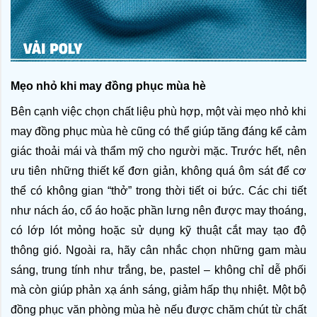
Mẹo nhỏ khi may đồng phục mùa hè
Bên cạnh việc chọn chất liệu phù hợp, một vài mẹo nhỏ khi 
may đồng phục mùa hè cũng có thể giúp tăng đáng kể cảm 
giác thoải mái và thẩm mỹ cho người mặc. Trước hết, nên 
ưu tiên những thiết kế đơn giản, không quá ôm sát để cơ 
thể có không gian “thở” trong thời tiết oi bức. Các chi tiết 
như nách áo, cổ áo hoặc phần lưng nên được may thoáng, 
có lớp lót mỏng hoặc sử dụng kỹ thuật cắt may tạo độ 
thông gió. Ngoài ra, hãy cân nhắc chọn những gam màu 
sáng, trung tính như trắng, be, pastel – không chỉ dễ phối 
mà còn giúp phản xạ ánh sáng, giảm hấp thụ nhiệt. Một bộ 
đồng phục văn phòng mùa hè nếu được chăm chút từ chất 