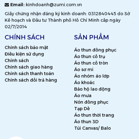
Email:
kinhdoanh@zumi.com.vn
Giấy chứng nhận đăng ký kinh doanh: 0312840445 do Sở
Kế hoạch và Đầu tư Thành phố Hồ Chí Minh cấp ngày
02/7/2014
CHÍNH SÁCH
SẢN PHẨM
Chính sách bảo mật
Áo thun đồng phục
Điều kiện sử dụng
Áo thun cổ trụ
Chính sách
Áo thun cổ tròn
Chính sách giao hàng
Áo sơ mi
Chính sách thanh toán
Áo nhóm áo lớp
Chính sách đổi trả hàng
Áo khoác
Bảo hộ lao động
Áo mưa
Nón đồng phục
Tạp Dề
Áo thun thời trang
Áo thun 3D
Túi Canvas/ Balo