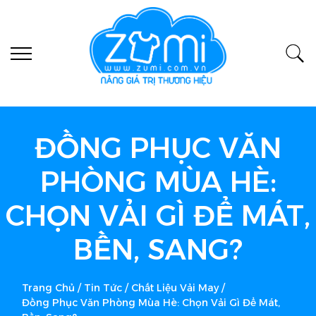
ĐỒNG PHỤC VĂN
PHÒNG MÙA HÈ:
CHỌN VẢI GÌ ĐỂ MÁT,
BỀN, SANG?
Trang Chủ
/
Tin Tức
/
Chất Liệu Vải May
/
Đồng Phục Văn Phòng Mùa Hè: Chọn Vải Gì Để Mát,