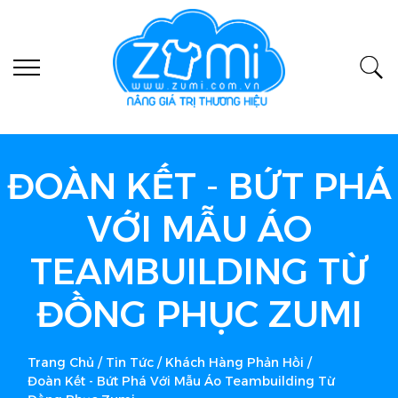
ĐOÀN KẾT - BỨT PHÁ
VỚI MẪU ÁO
TEAMBUILDING TỪ
ĐỒNG PHỤC ZUMI
Trang Chủ
/
Tin Tức
/
Khách Hàng Phản Hồi
/
Đoàn Kết - Bứt Phá Với Mẫu Áo Teambuilding Từ