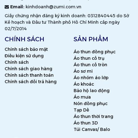
Email:
kinhdoanh@zumi.com.vn
Giấy chứng nhận đăng ký kinh doanh: 0312840445 do Sở
Kế hoạch và Đầu tư Thành phố Hồ Chí Minh cấp ngày
02/7/2014
CHÍNH SÁCH
SẢN PHẨM
Chính sách bảo mật
Áo thun đồng phục
Điều kiện sử dụng
Áo thun cổ trụ
Chính sách
Áo thun cổ tròn
Chính sách giao hàng
Áo sơ mi
Chính sách thanh toán
Áo nhóm áo lớp
Chính sách đổi trả hàng
Áo khoác
Bảo hộ lao động
Áo mưa
Nón đồng phục
Tạp Dề
Áo thun thời trang
Áo thun 3D
Túi Canvas/ Balo