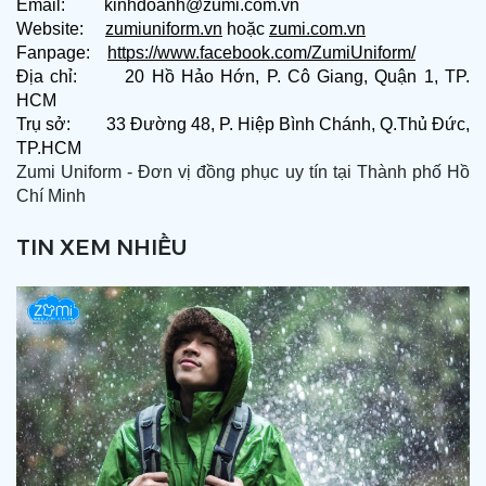
Email: kinhdoanh@zumi.com.vn
Website:
zumiuniform.vn
hoặc
zumi.com.vn
Fanpage:
https://www.facebook.com/ZumiUniform/
Địa chỉ: 20 Hồ Hảo Hớn, P. Cô Giang, Quận 1, TP.
HCM
Trụ sở: 33 Đường 48, P. Hiệp Bình Chánh, Q.Thủ Đức,
TP.HCM
Zumi Uniform - Đơn vị đồng phục uy tín tại Thành phố Hồ
Chí Minh
TIN XEM NHIỀU