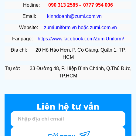
Hotline:
090 313 2585 - 0777 954 006
Email:
kinhdoanh@zumi.com.vn
Website:
zumiuniform.vn
hoặc
zumi.com.vn
Fanpage:
https://www.facebook.com/ZumiUniform/
Địa chỉ: 20 Hồ Hảo Hớn, P. Cô Giang, Quận 1, TP.
HCM
Trụ sở: 33 Đường 48, P. Hiệp Bình Chánh, Q.Thủ Đức,
TP.HCM
Liên hệ tư vấn
Gửi ngay