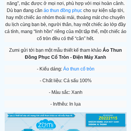
năng”, mặc được ở mọi nơi, phù hợp với mọi hoàn cảnh.
Dù bạn đang cần
áo thun đồng phục
cho sự kiện sắp tới,
hay một chiếc áo nhóm thoải mái, thoáng mát cho chuyến
du lịch cùng bạn bè, người thân, hay một chiếc áo lớp đầy
cá tính, mang “linh hồn” riêng của một tập thể, một chiếc áo
cổ tròn
đều có thể “cân” hết.
Zumi gửi tới bạn một mẫu thiết kế tham khảo
Áo Thun
Đồng Phục Cổ Tròn -
Điện Máy Xanh
- Kiểu dáng:
Áo thun cổ tròn
- Chất liệu: Cá sấu 100%
- Màu sắc: Xanh
- In/thêu: In lụa