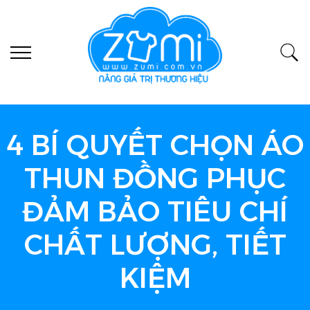
4 BÍ QUYẾT CHỌN ÁO
THUN ĐỒNG PHỤC
ĐẢM BẢO TIÊU CHÍ
CHẤT LƯỢNG, TIẾT
KIỆM