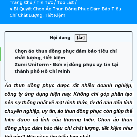
Trang Chủ
/
Tin Tức
/
Top List
/
4 Bí Quyết Chọn Áo Thun Đồng Phục Đảm Bảo Tiêu
Chí Chất Lượng, Tiết Kiệm
Nội dung
[Ẩn]
Chọn áo thun đồng phục đảm bảo tiêu chí
chất lượng, tiết kiệm
Zumi Uniform - Đơn vị đồng phục uy tín tại
thành phố Hồ Chí Minh
Áo thun đồng phục được rất nhiều doanh nghiệp, 
công ty ứng dụng hiện nay. Không chỉ góp phần tạo 
nên sự thống nhất về mặt hình thức, từ đó dẫn đến tính 
chuyên nghiệp, uy tín, áo thun đồng phục còn giúp thể 
hiện được cá tính của thương hiệu. Chọn áo thun 
đồng phục đảm bảo tiêu chí chất lượng, tiết kiệm như 
thế nào? Hãy cùng tìm hiểu bạn nhé!