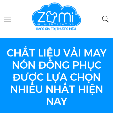
CHẤT LIỆU VẢI MAY
NÓN ĐỒNG PHỤC
ĐƯỢC LỰA CHỌN
NHIỀU NHẤT HIỆN
NAY