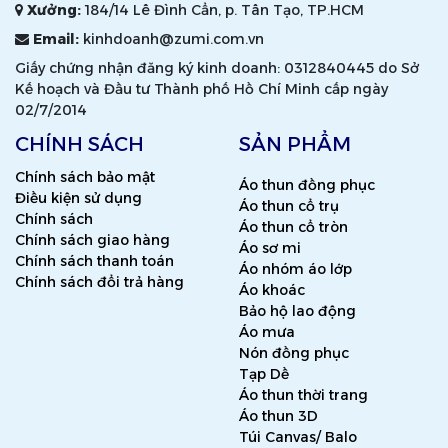
Xưởng:
184/14 Lê Đình Cẩn, p. Tân Tạo, TP.HCM
Email:
kinhdoanh@zumi.com.vn
Giấy chứng nhận đăng ký kinh doanh: 0312840445 do Sở
Kế hoạch và Đầu tư Thành phố Hồ Chí Minh cấp ngày
02/7/2014
CHÍNH SÁCH
SẢN PHẨM
Chính sách bảo mật
Áo thun đồng phục
Điều kiện sử dụng
Áo thun cổ trụ
Chính sách
Áo thun cổ tròn
Chính sách giao hàng
Áo sơ mi
Chính sách thanh toán
Áo nhóm áo lớp
Chính sách đổi trả hàng
Áo khoác
Bảo hộ lao động
Áo mưa
Nón đồng phục
Tạp Dề
Áo thun thời trang
Áo thun 3D
Túi Canvas/ Balo