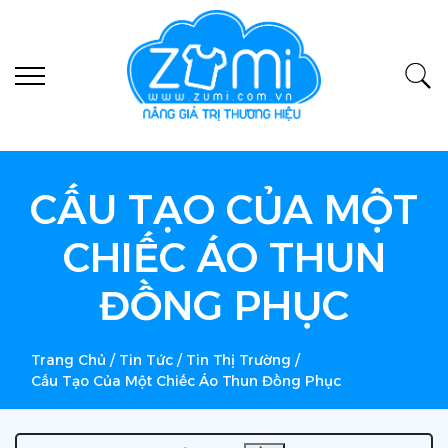
CẤU TẠO CỦA MỘT
CHIẾC ÁO THUN
ĐỒNG PHỤC
Trang Chủ
/
Tin Tức
/
Tin Thị Trường
/
Cấu Tạo Của Một Chiếc Áo Thun Đồng Phục