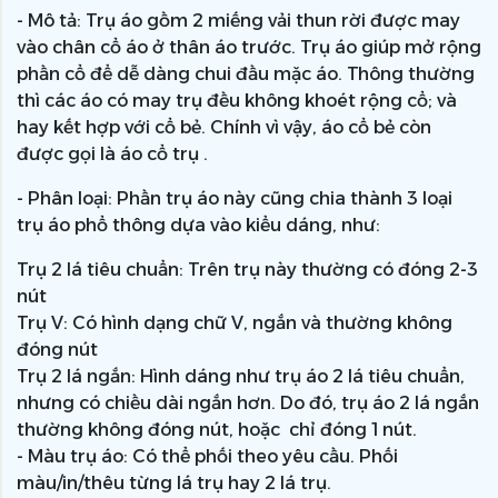
- Mô tả: Trụ áo gồm 2 miếng vải thun rời được may
vào chân cổ áo ở thân áo trước. Trụ áo giúp mở rộng
phần cổ để dễ dàng chui đầu mặc áo. Thông thường
thì các áo có may trụ đều không khoét rộng cổ; và
hay kết hợp với cổ bẻ. Chính vì vậy, áo cổ bẻ còn
được gọi là áo cổ trụ .
- Phân loại: Phần trụ áo này cũng chia thành 3 loại
trụ áo phổ thông dựa vào kiểu dáng, như:
Trụ 2 lá tiêu chuẩn: Trên trụ này thường có đóng 2-3
nút
Trụ V: Có hình dạng chữ V, ngắn và thường không
đóng nút
Trụ 2 lá ngắn: Hình dáng như trụ áo 2 lá tiêu chuẩn,
nhưng có chiều dài ngắn hơn. Do đó, trụ áo 2 lá ngắn
thường không đóng nút, hoặc chỉ đóng 1 nút.
- Màu trụ áo: Có thể phối theo yêu cầu. Phối
màu/in/thêu từng lá trụ hay 2 lá trụ.