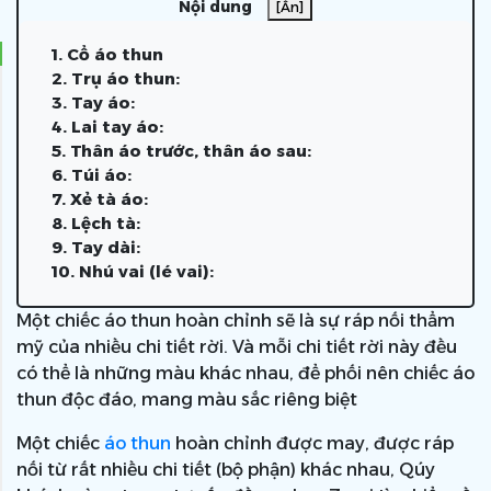
Nội dung
[Ẩn]
1. Cổ áo thun
2. Trụ áo thun:
3. Tay áo:
4. Lai tay áo:
5. Thân áo trước, thân áo sau:
6. Túi áo:
7. Xẻ tà áo:
8. Lệch tà:
9. Tay dài:
10. Nhú vai (lé vai):
Một chiếc áo thun hoàn chỉnh sẽ là sự ráp nối thẩm
mỹ của nhiều chi tiết rời. Và mỗi chi tiết rời này đều
có thể là những màu khác nhau, để phối nên chiếc áo
thun độc đáo, mang màu sắc riêng biệt
Một chiếc
áo thun
hoàn chỉnh được may, được ráp
nối từ rất nhiều chi tiết (bộ phận) khác nhau, Qúy