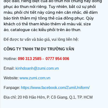
độc đáo, riêng biệt của áo thun nói chung hay đồng
phục áo thun nói riêng. Tuy nhiên, bất cứ sự phối
màu, phối chi tiết này cũng nên cân nhắc, để đảm
bảo tính thẩm mỹ tổng thể của đồng phục. Qúy
khách có thể tham khảo thêm về màu vải, size
áo, catalogue các kiểu phối trên áo thun.
Để được tư vấn và báo giá, vui lòng liên hệ:
CÔNG TY TNHH TM DV TRƯỜNG VÂN
Hotline:
090 313 2585 - 0777 954 006
Email:
kinhdoanh@zumi.com.vn
Website:
www.zumi.com.vn
Fanpage:
https://www.facebook.com/ZumiUniform/
Địa chỉ: 20 Hồ Hảo Hớn, P. Cô Giang, Q.1, TP. HCM