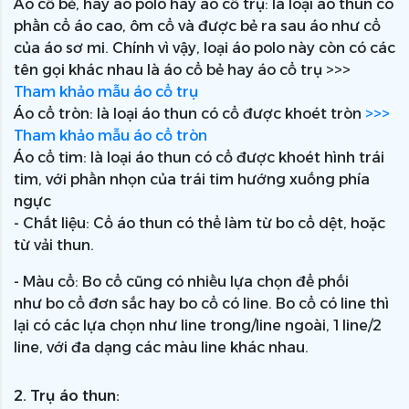
Áo cổ bẻ, hay áo polo hay áo cổ trụ: là loại áo thun có
phần cổ áo cao, ôm cổ và được bẻ ra sau áo như cổ
của áo sơ mi. Chính vì vậy, loại áo polo này còn có các
tên gọi khác nhau là áo cổ bẻ hay áo cổ trụ >>>
Tham khảo mẫu áo cổ trụ
Áo cổ tròn: là loại áo thun có cổ được khoét tròn
>>>
Tham khảo mẫu áo cổ tròn
Áo cổ tim: là loại áo thun có cổ được khoét hình trái
tim, với phần nhọn của trái tim hướng xuống phía
ngực
- Chất liệu: Cổ áo thun có thể làm từ bo cổ dệt, hoặc
từ vải thun.
- Màu cổ: Bo cổ cũng có nhiều lựa chọn để phối
như bo cổ đơn sắc hay bo cổ có line. Bo cổ có line thì
lại có các lựa chọn như line trong/line ngoài, 1 line/2
line, với đa dạng các màu line khác nhau.
2. Trụ áo thun: