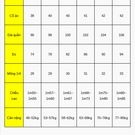
Cổ áo
38
40
40
41
42
42
Dài quần
96
98
100
102
104
106
Eo
74
78
82
86
90
94
Mông 1/4
28
29
30
31
32
33
Chiều
1m50–
1m57–
1m61–
1m68–
1m75–
1m80–
cao
1m55
1m60
1m67
1m73
1m80
1m85
Cân nặng
48–52kg
53–57kg
58–62kg
63–68kg
70–76kg
77–85kg