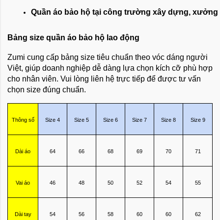
Quần áo bảo hộ tại công trường xây dựng, xưởng 
Bảng size quần áo bảo hộ lao động
Zumi cung cấp bảng size tiêu chuẩn theo vóc dáng người
Việt, giúp doanh nghiệp dễ dàng lựa chọn kích cỡ phù hợp
cho nhân viên. Vui lòng liên hệ trực tiếp để được tư vấn
chọn size đúng chuẩn.
Thông số
Size 4
Size 5
Size 6
Size 7
Size 8
Size 9
Dài áo
64
66
68
69
70
71
Vai áo
46
48
50
52
54
55
Dài tay
54
56
58
60
60
62