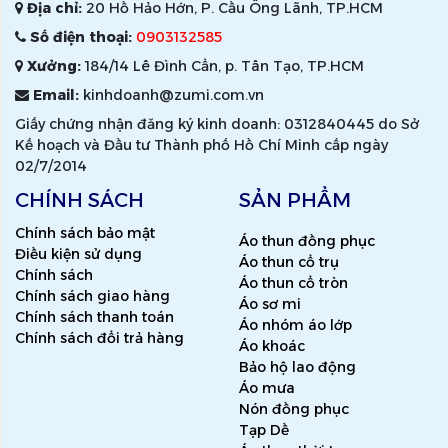
Địa chỉ:
20 Hồ Hảo Hớn, P. Cầu Ông Lãnh, TP.HCM
Số điện thoại:
0903132585
Xưởng:
184/14 Lê Đình Cẩn, p. Tân Tạo, TP.HCM
Email:
kinhdoanh@zumi.com.vn
Giấy chứng nhận đăng ký kinh doanh: 0312840445 do Sở
Kế hoạch và Đầu tư Thành phố Hồ Chí Minh cấp ngày
02/7/2014
CHÍNH SÁCH
SẢN PHẨM
Chính sách bảo mật
Áo thun đồng phục
Điều kiện sử dụng
Áo thun cổ trụ
Chính sách
Áo thun cổ tròn
Chính sách giao hàng
Áo sơ mi
Chính sách thanh toán
Áo nhóm áo lớp
Chính sách đổi trả hàng
Áo khoác
Bảo hộ lao động
Áo mưa
Nón đồng phục
Tạp Dề