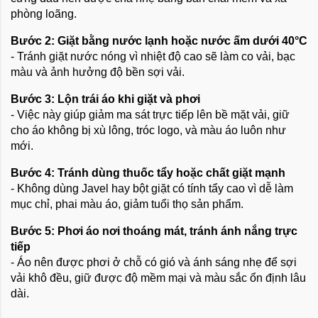
phòng loãng.
Bước 2: Giặt bằng nước lạnh hoặc nước ấm dưới 40°C
- Tránh giặt nước nóng vì nhiệt độ cao sẽ làm co vải, bạc
màu và ảnh hưởng độ bền sợi vải.
Bước 3: Lộn trái áo khi giặt và phơi
- Việc này giúp giảm ma sát trực tiếp lên bề mặt vải, giữ
cho áo không bị xù lông, tróc logo, và màu áo luôn như
mới.
Bước 4: Tránh dùng thuốc tẩy hoặc chất giặt mạnh
- Không dùng Javel hay bột giặt có tính tẩy cao vì dễ làm
mục chỉ, phai màu áo, giảm tuổi thọ sản phẩm.
Bước 5: Phơi áo nơi thoáng mát, tránh ánh nắng trực
tiếp
- Áo nên được phơi ở chỗ có gió và ánh sáng nhẹ để sợi
vải khô đều, giữ được độ mềm mại và màu sắc ổn định lâu
dài.