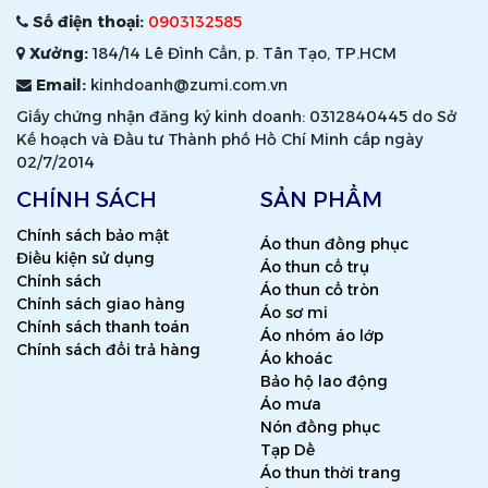
Số điện thoại:
0903132585
Xưởng:
184/14 Lê Đình Cẩn, p. Tân Tạo, TP.HCM
Email:
kinhdoanh@zumi.com.vn
Giấy chứng nhận đăng ký kinh doanh: 0312840445 do Sở
Kế hoạch và Đầu tư Thành phố Hồ Chí Minh cấp ngày
02/7/2014
CHÍNH SÁCH
SẢN PHẨM
Chính sách bảo mật
Áo thun đồng phục
Điều kiện sử dụng
Áo thun cổ trụ
Chính sách
Áo thun cổ tròn
Chính sách giao hàng
Áo sơ mi
Chính sách thanh toán
Áo nhóm áo lớp
Chính sách đổi trả hàng
Áo khoác
Bảo hộ lao động
Áo mưa
Nón đồng phục
Tạp Dề
Áo thun thời trang