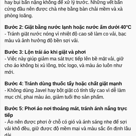
hay bụi bẩn nặng không để xử lý trước. Những vết bẩn
cứng đầu nên được chà nhẹ bằng bàn chải mềm và xà
phòng loãng.
Bước 2: Giặt bằng nước lạnh hoặc nước ấm dưới 40°C
- Tránh giặt nước nóng vì nhiệt độ cao sẽ làm co vải, bạc
màu và ảnh hưởng độ bền sợi vải.
Bước 3: Lộn trái áo khi giặt và phơi
- Việc này giúp giảm ma sát trực tiếp lên bề mặt vải, giữ
cho áo không bị xù lông, tróc logo, và màu áo luôn như
mới.
Bước 4: Tránh dùng thuốc tẩy hoặc chất giặt mạnh
- Không dùng Javel hay bột giặt có tính tẩy cao vì dễ làm
mục chỉ, phai màu áo, giảm tuổi thọ sản phẩm.
Bước 5: Phơi áo nơi thoáng mát, tránh ánh nắng trực
tiếp
- Áo nên được phơi ở chỗ có gió và ánh sáng nhẹ để sợi
vải khô đều, giữ được độ mềm mại và màu sắc ổn định lâu
dài.