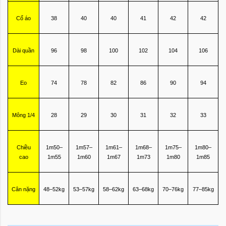
Cổ áo
38
40
40
41
42
42
Dài quần
96
98
100
102
104
106
Eo
74
78
82
86
90
94
Mông 1/4
28
29
30
31
32
33
Chiều
1m50–
1m57–
1m61–
1m68–
1m75–
1m80–
cao
1m55
1m60
1m67
1m73
1m80
1m85
Cân nặng
48–52kg
53–57kg
58–62kg
63–68kg
70–76kg
77–85kg