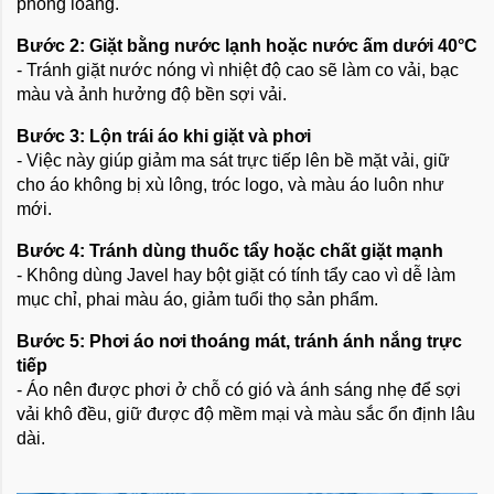
phòng loãng.
Bước 2: Giặt bằng nước lạnh hoặc nước ấm dưới 40°C
- Tránh giặt nước nóng vì nhiệt độ cao sẽ làm co vải, bạc
màu và ảnh hưởng độ bền sợi vải.
Bước 3: Lộn trái áo khi giặt và phơi
- Việc này giúp giảm ma sát trực tiếp lên bề mặt vải, giữ
cho áo không bị xù lông, tróc logo, và màu áo luôn như
mới.
Bước 4: Tránh dùng thuốc tẩy hoặc chất giặt mạnh
- Không dùng Javel hay bột giặt có tính tẩy cao vì dễ làm
mục chỉ, phai màu áo, giảm tuổi thọ sản phẩm.
Bước 5: Phơi áo nơi thoáng mát, tránh ánh nắng trực
tiếp
- Áo nên được phơi ở chỗ có gió và ánh sáng nhẹ để sợi
vải khô đều, giữ được độ mềm mại và màu sắc ổn định lâu
dài.