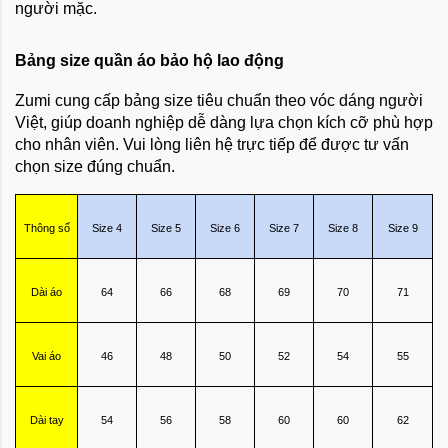
người mặc.
Bảng size quần áo bảo hộ lao động
Zumi cung cấp bảng size tiêu chuẩn theo vóc dáng người
Việt, giúp doanh nghiệp dễ dàng lựa chọn kích cỡ phù hợp
cho nhân viên. Vui lòng liên hệ trực tiếp để được tư vấn
chọn size đúng chuẩn.
Thông số
Size 4
Size 5
Size 6
Size 7
Size 8
Size 9
Dài áo
64
66
68
69
70
71
Vai áo
46
48
50
52
54
55
Dài tay
54
56
58
60
60
62