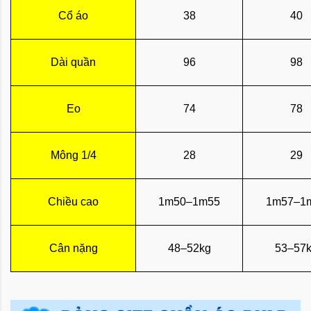
Cổ áo
38
40
Dài quần
96
98
Eo
74
78
Mông 1/4
28
29
Chiều cao
1m50–1m55
1m57–1
Cân nặng
48–52kg
53–57