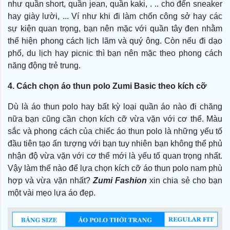
như quần short, quần jean, quần kaki, . .. cho đến sneaker
hay giày lười, ... Ví như khi đi làm chốn công sở hay các
sự kiện quan trọng, bạn nên mặc với quần tây đen nhằm
thể hiện phong cách lịch lãm và quý ông. Còn nếu đi dạo
phố, du lịch hay picnic thì bạn nên mặc theo phong cách
năng động trẻ trung.
4. Cách chọn áo thun polo Zumi Basic theo kích cỡ
Dù là áo thun polo hay bất kỳ loại quần áo nào đi chăng
nữa bạn cũng cần chọn kích cỡ vừa vặn với cơ thể. Màu
sắc và phong cách của chiếc áo thun polo là những yếu tố
đầu tiên tạo ấn tượng với bạn tuy nhiên bạn không thể phủ
nhận độ vừa vặn với cơ thể mới là yếu tố quan trọng nhất.
Vậy làm thế nào để lựa chọn kích cỡ áo thun polo nam phù
hợp và vừa vặn nhất?
Zumi Fashion
xin chia sẻ cho bạn
một vài mẹo lựa áo đẹp.