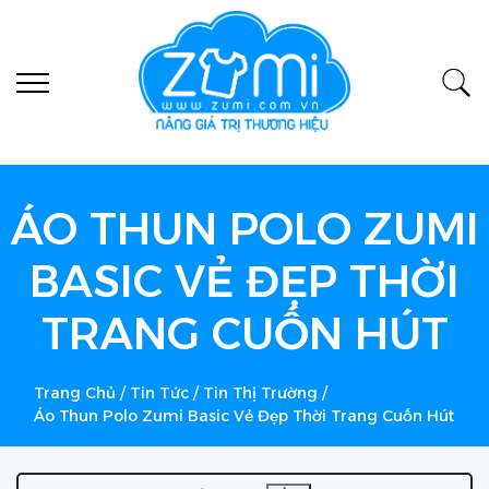
ÁO THUN POLO ZUMI
BASIC VẺ ĐẸP THỜI
TRANG CUỐN HÚT
Trang Chủ
/
Tin Tức
/
Tin Thị Trường
/
Áo Thun Polo Zumi Basic Vẻ Đẹp Thời Trang Cuốn Hút