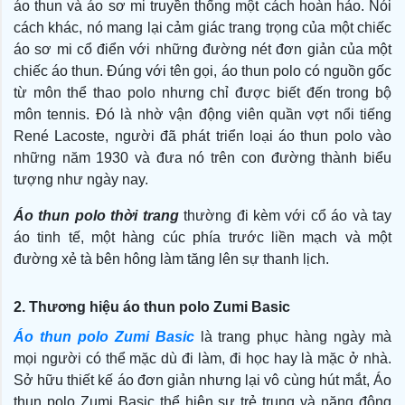
áo thun và áo sơ mi truyền thống một cách hoàn hảo. Nói
cách khác, nó mang lại cảm giác trang trọng của một chiếc
áo sơ mi cổ điển với những đường nét đơn giản của một
chiếc áo thun. Đúng với tên gọi, áo thun polo có nguồn gốc
từ môn thể thao polo nhưng chỉ được biết đến trong bộ
môn tennis. Đó là nhờ vận động viên quần vợt nổi tiếng
René Lacoste, người đã phát triển loại áo thun polo vào
những năm 1930 và đưa nó trên con đường thành biểu
tượng như ngày nay.
Áo thun polo thời trang
thường đi kèm với cổ áo và tay
áo tinh tế, một hàng cúc phía trước liền mạch và một
đường xẻ tà bên hông làm tăng lên sự thanh lịch.
2. Thương hiệu áo thun polo Zumi Basic
Áo thun polo Zumi Basic
là trang phục hàng ngày mà
mọi người có thể mặc dù đi làm, đi học hay là mặc ở nhà.
Sở hữu thiết kế áo đơn giản nhưng lại vô cùng hút mắt,
Áo
thun polo Zumi Basic
thể hiện sự trẻ trung và năng động