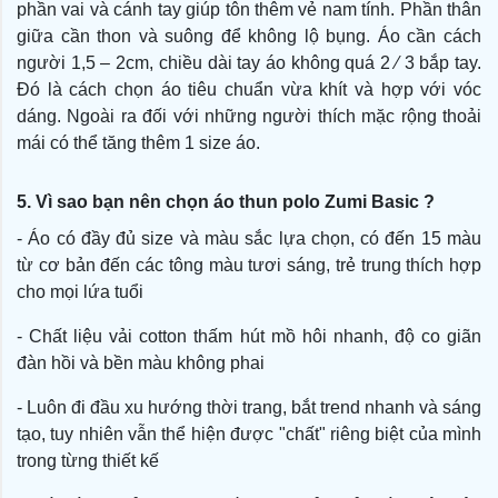
phần vai và cánh tay giúp tôn thêm vẻ nam tính. Phần thân
giữa cần thon và suông để không lộ bụng. Áo cần cách
người 1,5 – 2cm, chiều dài tay áo không quá 2 ⁄ 3 bắp tay.
Đó là cách chọn áo tiêu chuẩn vừa khít và hợp với vóc
dáng. Ngoài ra đối với những người thích mặc rộng thoải
mái có thể tăng thêm 1 size áo.
5.
Vì sao bạn nên chọn áo thun polo Zumi Basic ?
- Áo có đầy đủ size và màu sắc lựa chọn, có đến 15 màu
từ cơ bản đến các tông màu tươi sáng, trẻ trung thích hợp
cho mọi lứa tuổi
- Chất liệu vải cotton thấm hút mồ hôi nhanh, độ co giãn
đàn hồi và bền màu không phai
- Luôn đi đầu xu hướng thời trang, bắt trend nhanh và sáng
tạo, tuy nhiên vẫn thể hiện được "chất" riêng biệt của mình
trong từng thiết kế