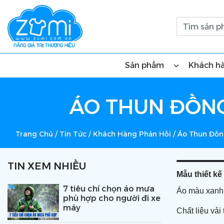
Sản phẩm
Khách h
ÁO THUN ĐỒNG
Trang Chủ
/
Tin Tức
/
Khách Hàng Phản Hồi
/
Áo Thun Đồ
TIN XEM NHIỀU
Mẫu thiết k
7 tiêu chí chọn áo mưa
Áo màu xanh d
phù hợp cho người đi xe
máy
Chất liệu vả