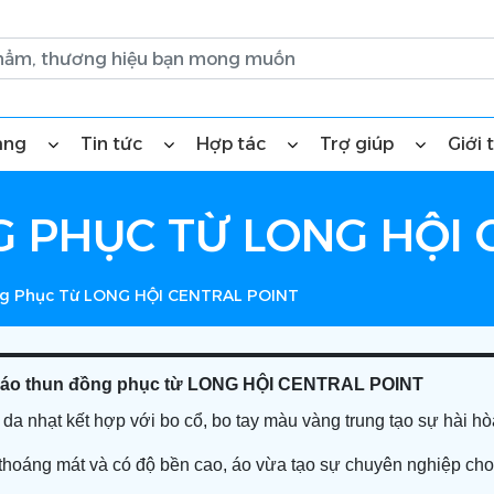
àng
Tin tức
Hợp tác
Trợ giúp
Giới 
 PHỤC TỪ LONG HỘI 
ng Phục Từ LONG HỘI CENTRAL POINT
ế áo thun đồng phục từ LONG HỘI CENTRAL POINT
a nhạt kết hợp với bo cổ, bo tay màu vàng trung tạo sự hài hò
i thoáng mát và có độ bền cao, áo vừa tạo sự chuyên nghiệp ch